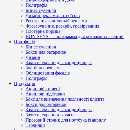
Поліграфія
Бізнес сувеніри
Дизайн реклами, інтер’єрів
Реєстрація зовнішньої реклами
Фрезерування, розкрій, гравірування
Плотерна порізка
BON SENS — программа для рекламних агенцій
Портфоліо
Бізнес сувеніри
Бокси для батарейок
Дизайн
Захисні екрани для кондиціонера
Зовнішня реклама
Облицювання фасадів
Поліграфія
Продукція
Акрилові кишені
Акрилові підставки
Бокс для визначення лояльності клієнта
Бокси для батарейок
Захисні екрани для кондиціонера
Захисні екрани для каси
Прозорий столик для ноутбука із акрилу
Таблички