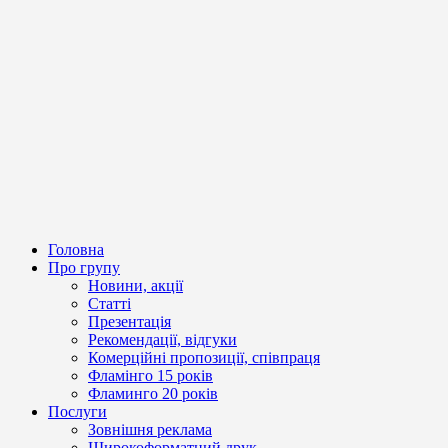
Головна
Про групу
Новини, акції
Статті
Презентація
Рекомендації, відгуки
Комерційні пропозиції, співпраця
Фламінго 15 років
Фламинго 20 років
Послуги
Зовнішня реклама
Широкоформатний друк