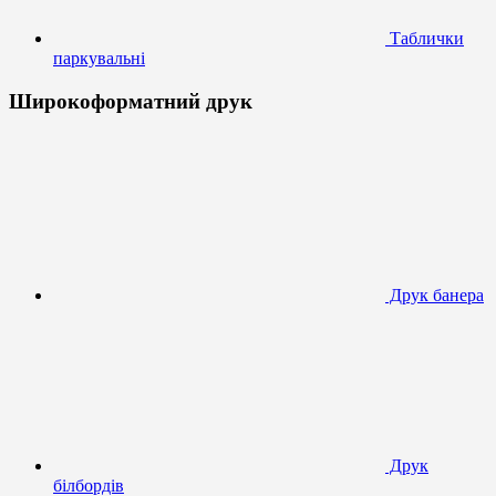
Таблички
паркувальні
Широкоформатний друк
Друк банера
Друк
білбордів