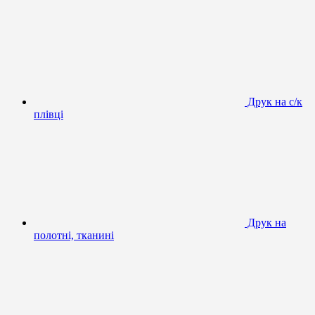
Друк на с/к
плівці
Друк на
полотні, тканині