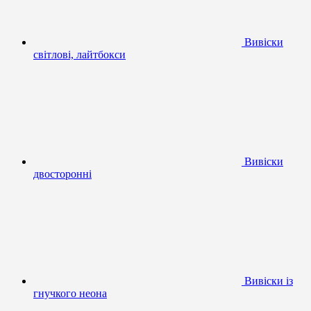
Вивіски
світлові, лайтбокси
Вивіски
двосторонні
Вивіски із
гнучкого неона