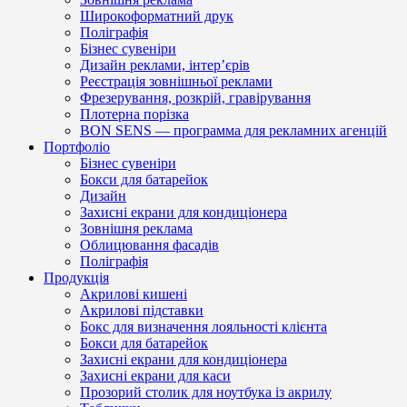
Широкоформатний друк
Поліграфія
Бізнес сувеніри
Дизайн реклами, інтер’єрів
Реєстрація зовнішньої реклами
Фрезерування, розкрій, гравірування
Плотерна порізка
BON SENS — программа для рекламних агенцій
Портфоліо
Бізнес сувеніри
Бокси для батарейок
Дизайн
Захисні екрани для кондиціонера
Зовнішня реклама
Облицювання фасадів
Поліграфія
Продукція
Акрилові кишені
Акрилові підставки
Бокс для визначення лояльності клієнта
Бокси для батарейок
Захисні екрани для кондиціонера
Захисні екрани для каси
Прозорий столик для ноутбука із акрилу