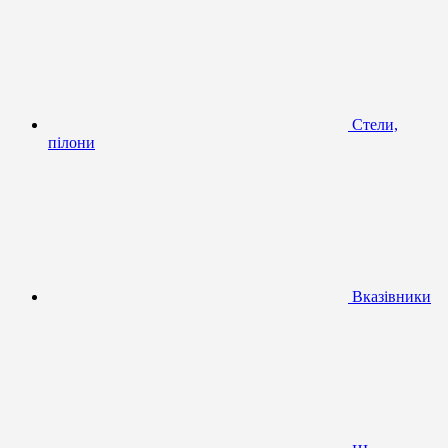
Стели,
пілони
Вказівники