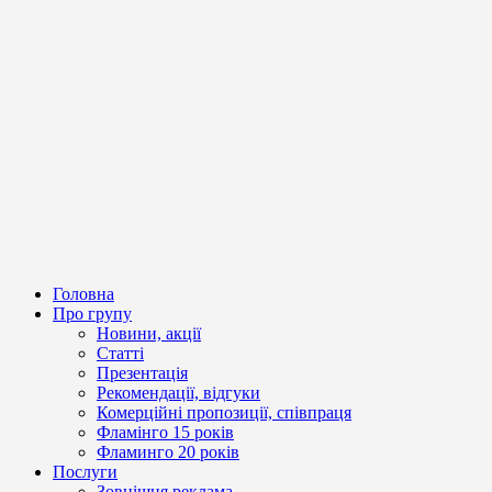
Головна
Про групу
Новини, акції
Статті
Презентація
Рекомендації, відгуки
Комерційні пропозиції, співпраця
Фламінго 15 років
Фламинго 20 років
Послуги
Зовнішня реклама