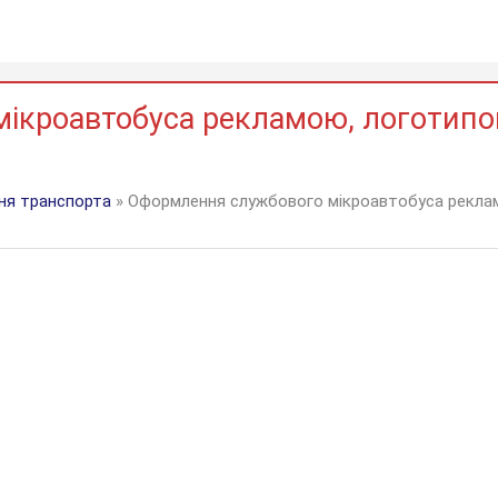
ікроавтобуса рекламою, логотип
ня транспорта
» Оформлення службового мікроавтобуса рекла