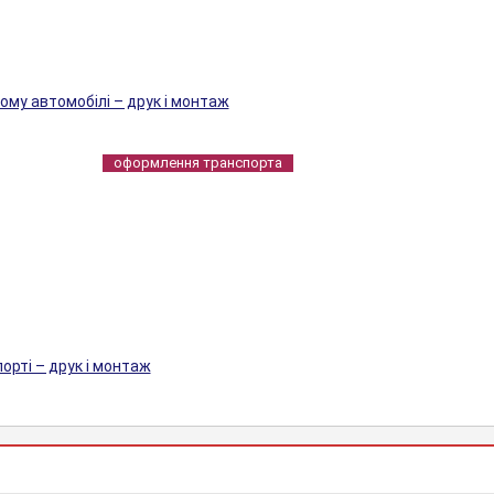
му автомобілі – друк і монтаж
оформлення транспорта
рті – друк і монтаж