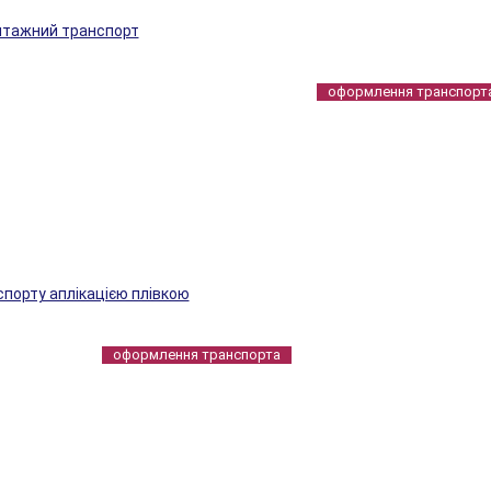
антажний транспорт
оформлення транспорт
порту аплікацією плівкою
оформлення транспорта