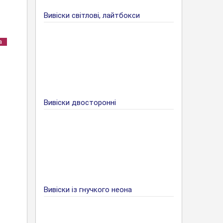
Вивіски світлові, лайтбокси
а
Вивіски двосторонні
Вивіски із гнучкого неона