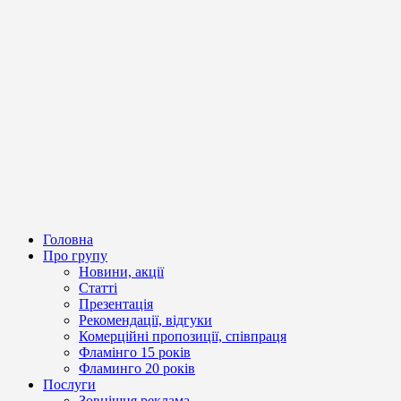
Головна
Про групу
Новини, акції
Статті
Презентація
Рекомендації, відгуки
Комерційні пропозиції, співпраця
Фламінго 15 років
Фламинго 20 років
Послуги
Зовнішня реклама