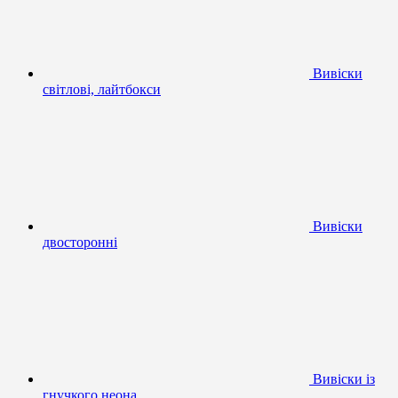
Вивіски
світлові, лайтбокси
Вивіски
двосторонні
Вивіски із
гнучкого неона