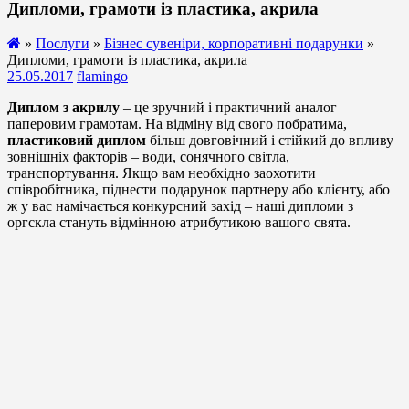
Дипломи, грамоти із пластика, акрила
»
Послуги
»
Бізнес сувеніри, корпоративні подарунки
»
Дипломи, грамоти із пластика, акрила
25.05.2017
flamingo
Диплом з акрилу
– це зручний і практичний аналог
паперовим грамотам. На відміну від свого побратима,
пластиковий диплом
більш довговічний і стійкий до впливу
зовнішніх факторів – води, сонячного світла,
транспортування. Якщо вам необхідно заохотити
співробітника, піднести подарунок партнеру або клієнту, або
ж у вас намічається конкурсний захід – наші дипломи з
оргскла стануть відмінною атрибутикою вашого свята.