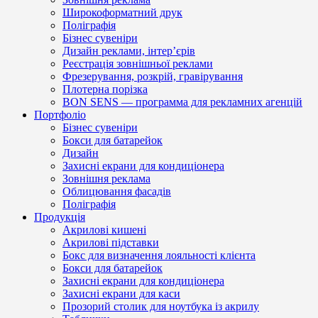
Широкоформатний друк
Поліграфія
Бізнес сувеніри
Дизайн реклами, інтер’єрів
Реєстрація зовнішньої реклами
Фрезерування, розкрій, гравірування
Плотерна порізка
BON SENS — программа для рекламних агенцій
Портфоліо
Бізнес сувеніри
Бокси для батарейок
Дизайн
Захисні екрани для кондиціонера
Зовнішня реклама
Облицювання фасадів
Поліграфія
Продукція
Акрилові кишені
Акрилові підставки
Бокс для визначення лояльності клієнта
Бокси для батарейок
Захисні екрани для кондиціонера
Захисні екрани для каси
Прозорий столик для ноутбука із акрилу