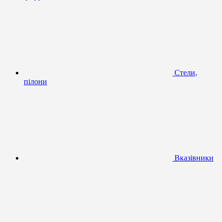
Стели,
пілони
Вказівники