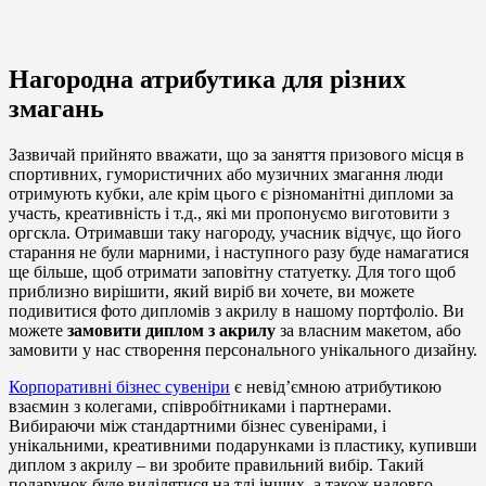
Нагородна атрибутика для різних
змагань
Зазвичай прийнято вважати, що за заняття призового місця в
спортивних, гумористичних або музичних змагання люди
отримують кубки, але крім цього є різноманітні дипломи за
участь, креативність і т.д., які ми пропонуємо виготовити з
оргскла. Отримавши таку нагороду, учасник відчує, що його
старання не були марними, і наступного разу буде намагатися
ще більше, щоб отримати заповітну статуетку. Для того щоб
приблизно вирішити, який виріб ви хочете, ви можете
подивитися фото дипломів з акрилу в нашому портфоліо. Ви
можете
замовити диплом з акрилу
за власним макетом, або
замовити у нас створення персонального унікального дизайну.
Корпоративні бізнес сувеніри
є невід’ємною атрибутикою
взаємин з колегами, співробітниками і партнерами.
Вибираючи між стандартними бізнес сувенірами, і
унікальними, креативними подарунками із пластику, купивши
диплом з акрилу – ви зробите правильний вибір. Такий
подарунок буде виділятися на тлі інших, а також надовго