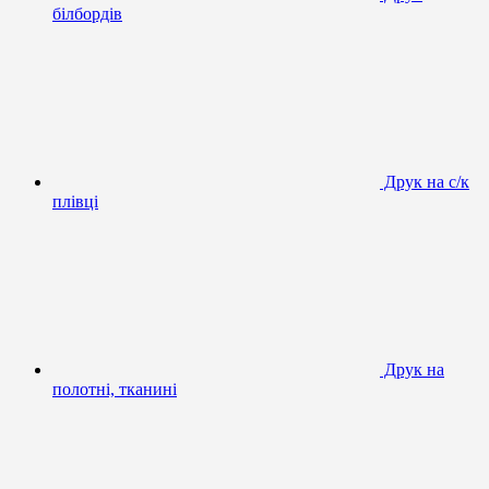
білбордів
Друк на с/к
плівці
Друк на
полотні, тканині