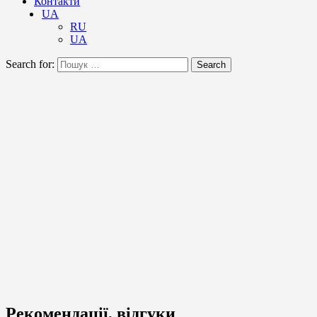
Контакти
UA
RU
UA
Search for:
Search
Рекомендації, відгуки