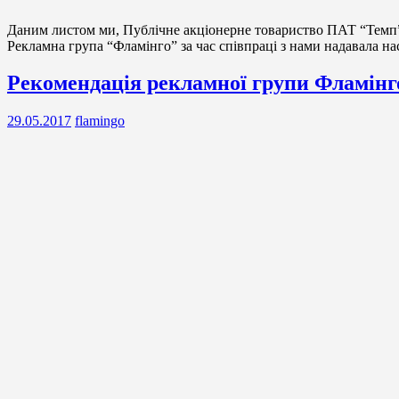
Даним листом ми, Публічне акціонерне товариство ПАТ “Темп”
Рекламна група “Фламінго” за час співпраці з нами надавала на
Рекомендації,
Рекомендація рекламної групи Фламінго
відгуки
29.05.2017
flamingo