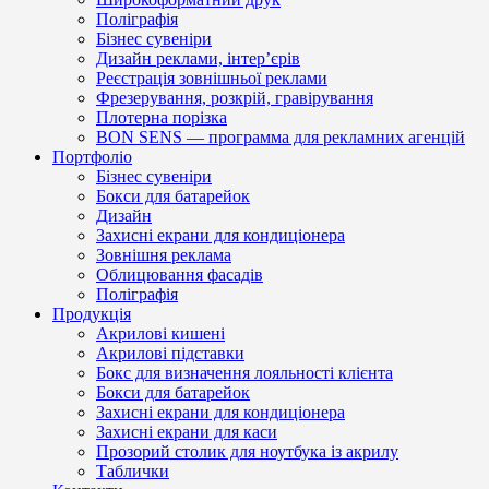
Поліграфія
Бізнес сувеніри
Дизайн реклами, інтер’єрів
Реєстрація зовнішньої реклами
Фрезерування, розкрій, гравірування
Плотерна порізка
BON SENS — программа для рекламних агенцій
Портфоліо
Бізнес сувеніри
Бокси для батарейок
Дизайн
Захисні екрани для кондиціонера
Зовнішня реклама
Облицювання фасадів
Поліграфія
Продукція
Акрилові кишені
Акрилові підставки
Бокс для визначення лояльності клієнта
Бокси для батарейок
Захисні екрани для кондиціонера
Захисні екрани для каси
Прозорий столик для ноутбука із акрилу
Таблички