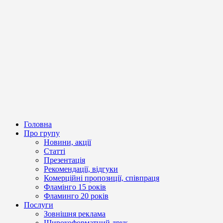
Головна
Про групу
Новини, акції
Статті
Презентація
Рекомендації, відгуки
Комерційні пропозиції, співпраця
Фламінго 15 років
Фламинго 20 років
Послуги
Зовнішня реклама
Широкоформатний друк