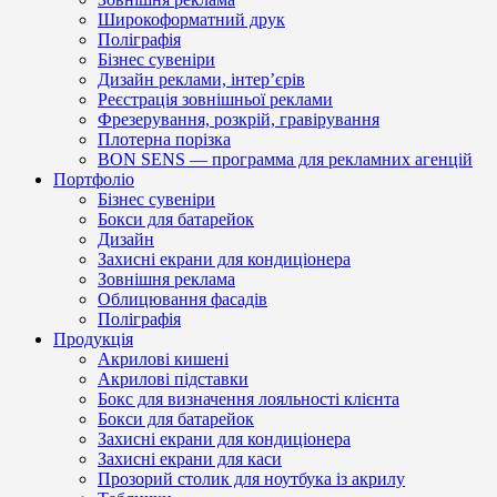
Широкоформатний друк
Поліграфія
Бізнес сувеніри
Дизайн реклами, інтер’єрів
Реєстрація зовнішньої реклами
Фрезерування, розкрій, гравірування
Плотерна порізка
BON SENS — программа для рекламних агенцій
Портфоліо
Бізнес сувеніри
Бокси для батарейок
Дизайн
Захисні екрани для кондиціонера
Зовнішня реклама
Облицювання фасадів
Поліграфія
Продукція
Акрилові кишені
Акрилові підставки
Бокс для визначення лояльності клієнта
Бокси для батарейок
Захисні екрани для кондиціонера
Захисні екрани для каси
Прозорий столик для ноутбука із акрилу