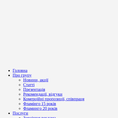
Головна
Про групу
Новини, акції
Статті
Презентація
Рекомендації, відгуки
Комерційні пропозиції, співпраця
Фламінго 15 років
Фламинго 20 років
Послуги
Зовнішня реклама