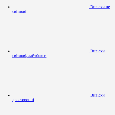
Вивіски не
світлові
Вивіски
світлові, лайтбокси
Вивіски
двосторонні