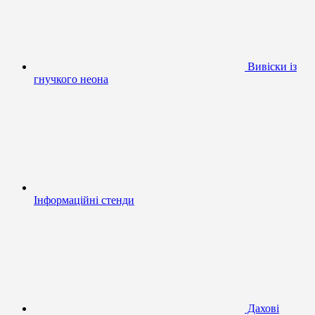
Вивіски із
гнучкого неона
Інформаційні стенди
Дахові