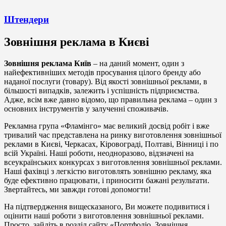
Штендери
Зовнішня реклама в Києві
Зовнішня реклама Київ
– на даний момент, один з
найефективніших методів просування цілого бренду або
наданої послуги (товару). Від якості зовнішньої реклами, в
більшості випадків, залежить і успішність підприємства.
Адже, всім вже давно відомо, що правильна реклама – один з
основних інструментів у залученні споживачів.
Рекламна група «Фламінго» має великий досвід робіт і вже
тривалий час представлена на ринку виготовлення зовнішньої
реклами в Києві, Черкасах, Кіровограді, Полтаві, Вінниці і по
всій Україні. Наші роботи, неодноразово, відзначені на
всеукраїнських конкурсах з виготовлення зовнішньої реклами.
Наші фахівці з легкістю виготовлять зовнішню рекламу, яка
буде ефективно працювати, і приносити бажані результати.
Звертайтесь, ми завжди готові допомогти!
На підтвердження вищесказаного, Ви можете подивитися і
оцінити наші роботи з виготовлення зовнішньої реклами.
Просто, зайдіть в розділ сайту «Портфоліо. Зовнішня