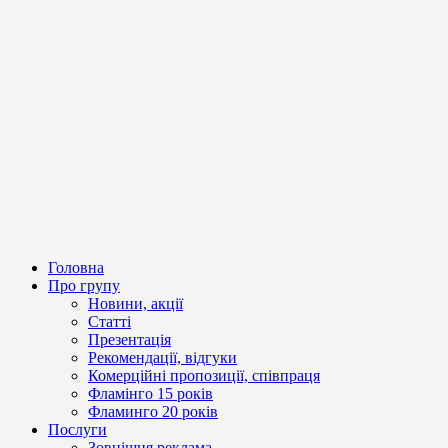
Головна
Про групу
Новини, акції
Статті
Презентація
Рекомендації, відгуки
Комерційні пропозиції, співпраця
Фламінго 15 років
Фламинго 20 років
Послуги
Зовнішня реклама