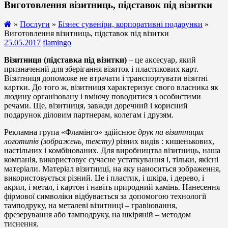
Виготовлення візитниць, підставок під візитки
»
Послуги
»
Бізнес сувеніри, корпоративні подарунки
»
Виготовлення візитниць, підставок під візитки
25.05.2017
flamingo
Візитниця (підставка під візитки)
– це аксесуар, який
призначений для зберігання візиток і пластикових карт.
Візитниця допоможе не втрачати і транспортувати візитні
картки. До того ж, візитниця характеризує свого власника як
людину організовану і вміючу поводитися з особистими
речами. Ще, візитниця, завжди доречний і корисний
подарунок діловим партнерам, колегам і друзям.
Рекламна група «Фламінго» здійснює
друк на візитницях
логотипів (зображень, тексту)
різних видів : кишенькових,
настільних і комбінованих. Для виробництва візитниць, наша
компанія, використовує сучасне устаткування і, тільки, якісні
матеріали. Матеріал візитниці, на яку наноситься зображення,
використовується різний. Це і пластик, і шкіра, і дерево, і
акрил, і метал, і картон і навіть природний камінь. Нанесення
фірмової символіки відбувається за допомогою технології
тамподруку, на металеві візитниці – гравіювання,
фрезерування або тамподруку, на шкіряній – методом
тиснення.