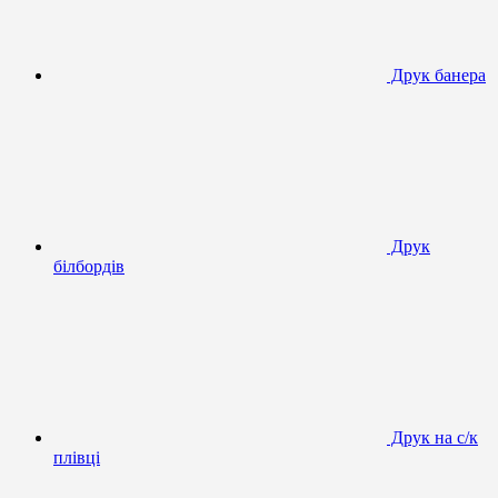
Друк банера
Друк
білбордів
Друк на с/к
плівці