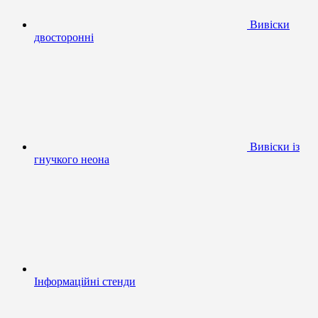
Вивіски
двосторонні
Вивіски із
гнучкого неона
Інформаційні стенди