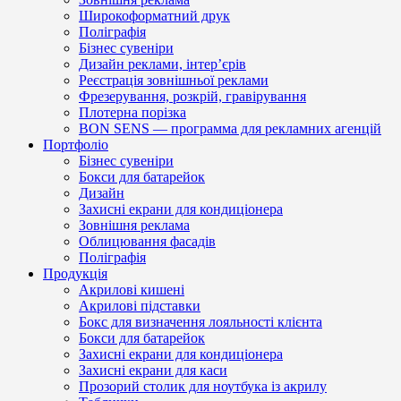
Широкоформатний друк
Поліграфія
Бізнес сувеніри
Дизайн реклами, інтер’єрів
Реєстрація зовнішньої реклами
Фрезерування, розкрій, гравірування
Плотерна порізка
BON SENS — программа для рекламних агенцій
Портфоліо
Бізнес сувеніри
Бокси для батарейок
Дизайн
Захисні екрани для кондиціонера
Зовнішня реклама
Облицювання фасадів
Поліграфія
Продукція
Акрилові кишені
Акрилові підставки
Бокс для визначення лояльності клієнта
Бокси для батарейок
Захисні екрани для кондиціонера
Захисні екрани для каси
Прозорий столик для ноутбука із акрилу