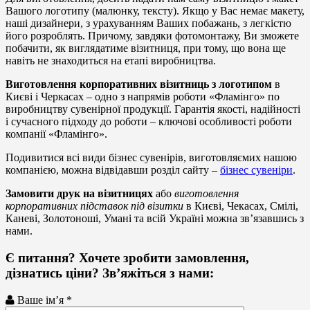
Вашого логотипу (малюнку, тексту). Якщо у Вас немає макету,
наші дизайнери, з урахуванням Ваших побажань, з легкістю
його розроблять. Причому, завдяки фотомонтажу, Ви зможете
побачити, як виглядатиме візитниця, при тому, що вона ще
навіть не знаходиться на етапі виробництва.
Виготовлення корпоративних візитниць з логотипом
в
Києві і Черкасах – одно з напрямів роботи «Фламінго» по
виробництву сувенірної продукції. Гарантія якості, надійності
і сучасного підходу до роботи – ключові особливості роботи
компанії «Фламінго».
Подивитися всі види бізнес сувенірів, виготовляємих нашою
компанією, можна відвідавши розділ сайту –
бізнес сувеніри
.
Замовити друк на візитницях
або
виготовлення
корпоративних підставок під візитки
в Києві, Чекасах, Смілі,
Каневі, Золотоноші, Умані та всій Україні можна зв’язавшись з
нами.
Є питання? Хочете зробити замовлення,
дізнатись ціни? Зв’яжіться з нами:
Ваше ім’я *