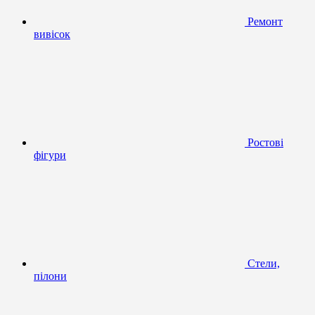
Ремонт
вивісок
Ростові
фігури
Стели,
пілони