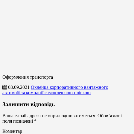
Оформлення транспорта
03.09.2021
Оклейка корпоративного вантажного
автомобіля компанії самоклеючою плівкою
Оформлення
Залишити відповідь
транспорта
Ваша e-mail адреса не оприлюднюватиметься.
Обов’язкові
поля позначені
*
Коментар