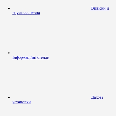
Вивіски із
гнучкого неона
Інформаційні стенди
Дахові
установки