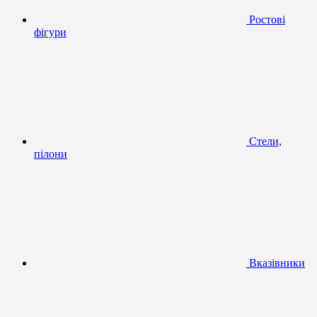
Ростові
фігури
Стели,
пілони
Вказівники