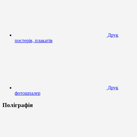
Друк
постерів, плакатів
Друк
фотошпалер
Поліграфія