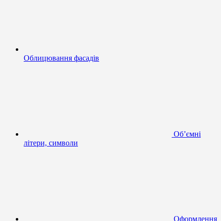
Облицювання фасадів
Об’ємні
літери, символи
Оформлення