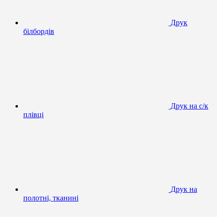
Друк
білбордів
Друк на с/к
плівці
Друк на
полотні, тканині