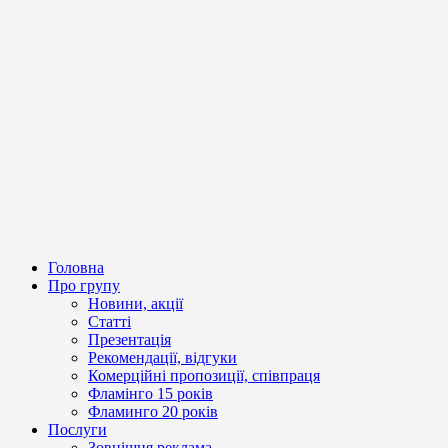
Головна
Про групу
Новини, акції
Статті
Презентація
Рекомендації, відгуки
Комерційні пропозиції, співпраця
Фламінго 15 років
Фламинго 20 років
Послуги
Зовнішня реклама