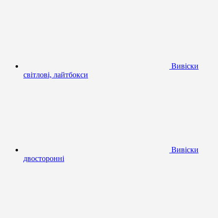
Вивіски
світлові, лайтбокси
Вивіски
двосторонні