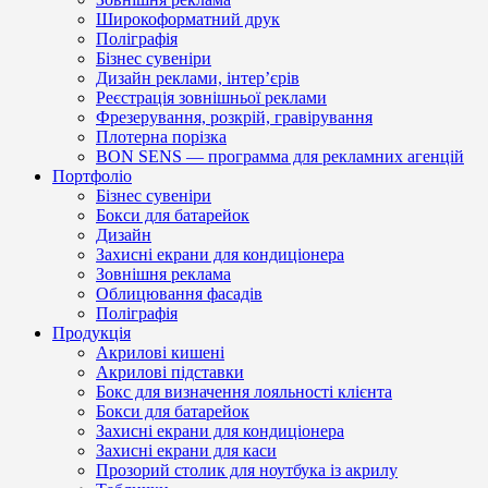
Широкоформатний друк
Поліграфія
Бізнес сувеніри
Дизайн реклами, інтер’єрів
Реєстрація зовнішньої реклами
Фрезерування, розкрій, гравірування
Плотерна порізка
BON SENS — программа для рекламних агенцій
Портфоліо
Бізнес сувеніри
Бокси для батарейок
Дизайн
Захисні екрани для кондиціонера
Зовнішня реклама
Облицювання фасадів
Поліграфія
Продукція
Акрилові кишені
Акрилові підставки
Бокс для визначення лояльності клієнта
Бокси для батарейок
Захисні екрани для кондиціонера
Захисні екрани для каси
Прозорий столик для ноутбука із акрилу