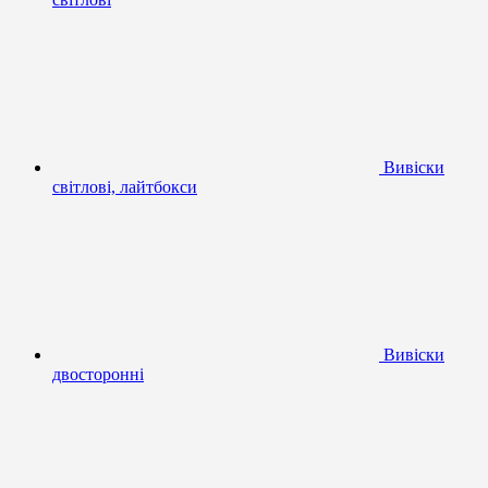
Вивіски
світлові, лайтбокси
Вивіски
двосторонні