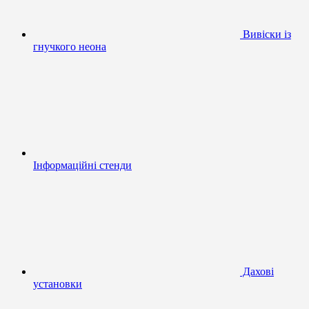
Вивіски із
гнучкого неона
Інформаційні стенди
Дахові
установки