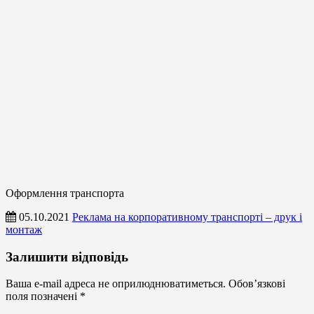
Оформлення транспорта
05.10.2021
Реклама на корпоративному транспорті – друк і
монтаж
Оформлення
Залишити відповідь
транспорта
Ваша e-mail адреса не оприлюднюватиметься.
Обов’язкові
поля позначені
*