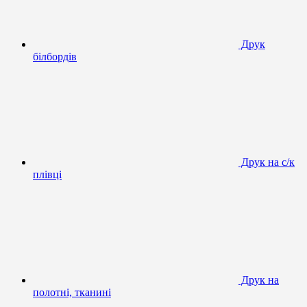
Друк
білбордів
Друк на с/к
плівці
Друк на
полотні, тканині