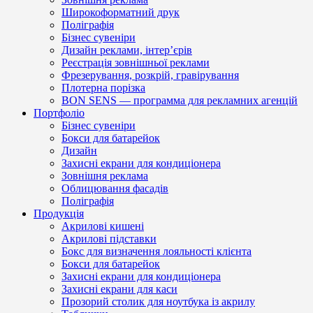
Широкоформатний друк
Поліграфія
Бізнес сувеніри
Дизайн реклами, інтер’єрів
Реєстрація зовнішньої реклами
Фрезерування, розкрій, гравірування
Плотерна порізка
BON SENS — программа для рекламних агенцій
Портфоліо
Бізнес сувеніри
Бокси для батарейок
Дизайн
Захисні екрани для кондиціонера
Зовнішня реклама
Облицювання фасадів
Поліграфія
Продукція
Акрилові кишені
Акрилові підставки
Бокс для визначення лояльності клієнта
Бокси для батарейок
Захисні екрани для кондиціонера
Захисні екрани для каси
Прозорий столик для ноутбука із акрилу