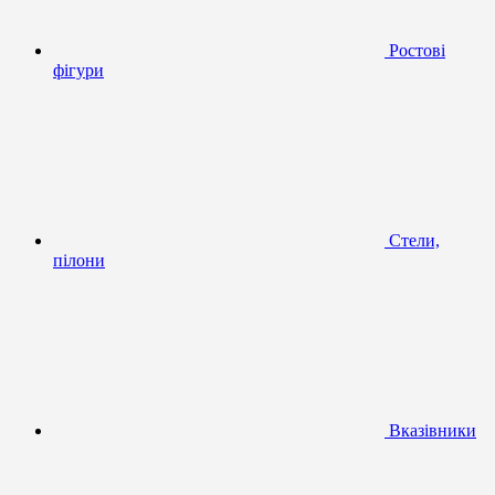
Ростові
фігури
Стели,
пілони
Вказівники