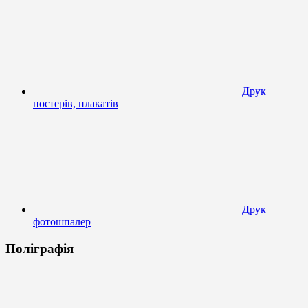
Друк
постерів, плакатів
Друк
фотошпалер
Поліграфія