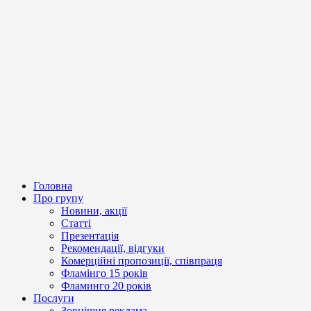
Головна
Про групу
Новини, акції
Статті
Презентація
Рекомендації, відгуки
Комерційні пропозиції, співпраця
Фламінго 15 років
Фламинго 20 років
Послуги
Зовнішня реклама