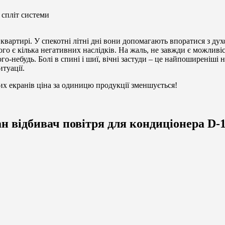
 спліт системи
о квартирі. У спекотні літні дні вони допомагають впоратися з ду
ього є кілька негативних наслідків. На жаль, не завжди є можлив
-небудь. Болі в спині і шиї, вічні застуди – це найпоширеніші 
туації.
их екранів ціна за одиницю продукції зменшується!
н відбивач повітря для кондиціонера D-1