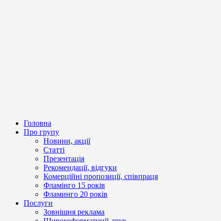
Головна
Про групу
Новини, акції
Статті
Презентація
Рекомендації, відгуки
Комерційні пропозиції, співпраця
Фламінго 15 років
Фламинго 20 років
Послуги
Зовнішня реклама
Широкоформатний друк