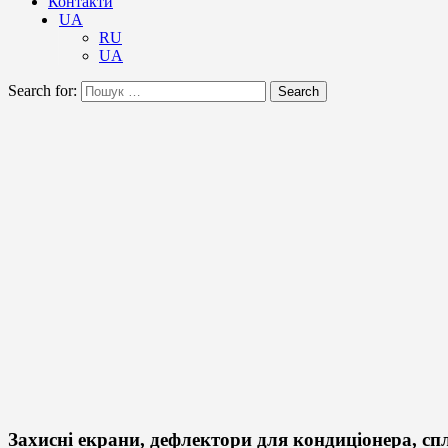
Контакти
UA
RU
UA
Search for:
Search
Захисні екрани, дефлектори для кондиціонера, спл