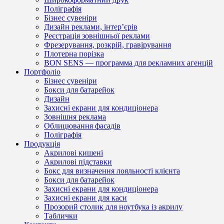
Поліграфія
Бізнес сувеніри
Дизайн реклами, інтер’єрів
Реєстрація зовнішньої реклами
Фрезерування, розкрій, гравірування
Плотерна порізка
BON SENS — программа для рекламних агенцій
Портфоліо
Бізнес сувеніри
Бокси для батарейок
Дизайн
Захисні екрани для кондиціонера
Зовнішня реклама
Облицювання фасадів
Поліграфія
Продукція
Акрилові кишені
Акрилові підставки
Бокс для визначення лояльності клієнта
Бокси для батарейок
Захисні екрани для кондиціонера
Захисні екрани для каси
Прозорий столик для ноутбука із акрилу
Таблички