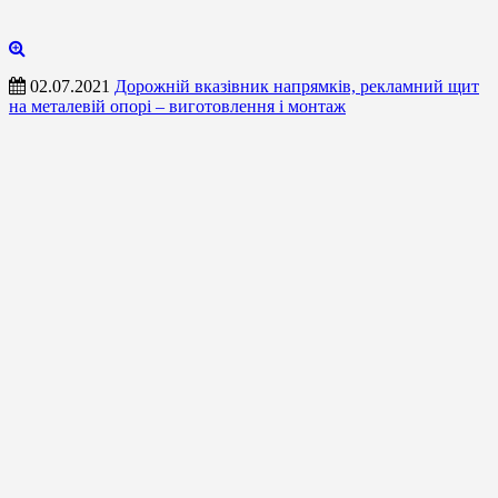
02.07.2021
Дорожній вказівник напрямків, рекламний щит
на металевій опорі – виготовлення і монтаж