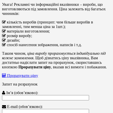
Увага!
Рекламні чи інформаційні вказівники – вироби, що
виготовляються під замовлення. Ціна залежить від багатьох
чинників:
кількість виробів (принцип: чим більше виробів в
замовленні, тим менша ціна за 1шт.);
матеріали виготовлення;
розмір виробу;
дизайн;
спосіб нанесення зображення, написів і т.д.
Таким чином,
ціна виробу прораховується індивідуально під
кожне замовлення
. Щоб дізнатись ціну вказівника, Вам
достатньо надіслати запит на прорахунок, скориставшись
кнопкою
Прорахувати ціну
, вказав всі вимоги і побажання.
Прорахувати ціну
Запит на розрахунок
Ім’я (обов’язково):
E-mail (обов’язково):