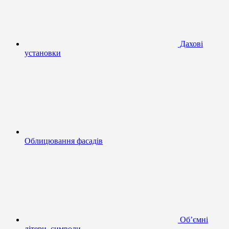
Дахові
установки
Облицювання фасадів
Об’ємні
літери, символи