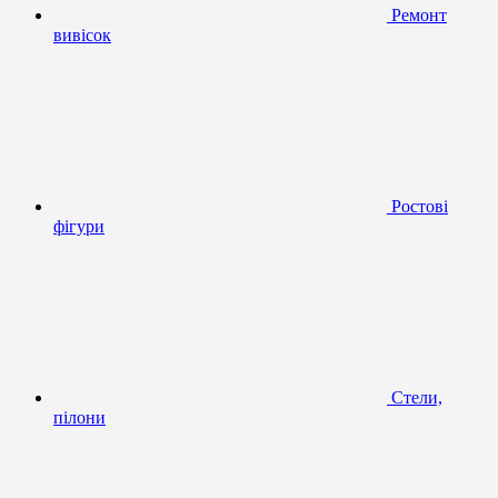
Ремонт
вивісок
Ростові
фігури
Стели,
пілони