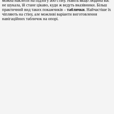
можна наклеїти на підлогу або стіну. Навіть якщо людина вас
не шукала, їй стане цікаво, куди ж ведуть вказівники. Більш
практичний вид таких покажчиків –
таблички
. Найчастіше їх
чіпляють на стіну, але можливі варіанти виготовлення
навігаційних табличок на опорі.