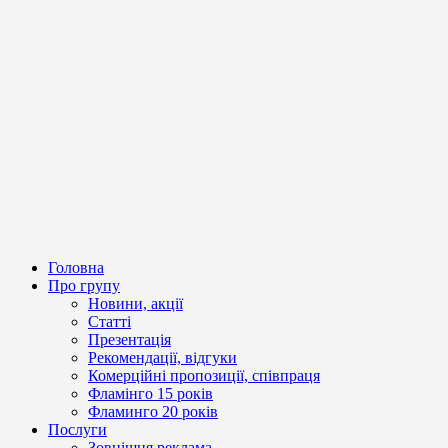
Головна
Про групу
Новини, акції
Статті
Презентація
Рекомендації, відгуки
Комерційні пропозиції, співпраця
Фламінго 15 років
Фламинго 20 років
Послуги
Зовнішня реклама