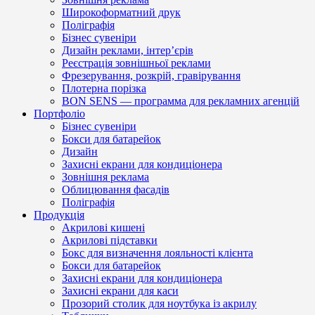
Широкоформатний друк
Поліграфія
Бізнес сувеніри
Дизайн реклами, інтер’єрів
Реєстрація зовнішньої реклами
Фрезерування, розкрій, гравірування
Плотерна порізка
BON SENS — программа для рекламних агенцій
Портфоліо
Бізнес сувеніри
Бокси для батарейок
Дизайн
Захисні екрани для кондиціонера
Зовнішня реклама
Облицювання фасадів
Поліграфія
Продукція
Акрилові кишені
Акрилові підставки
Бокс для визначення лояльності клієнта
Бокси для батарейок
Захисні екрани для кондиціонера
Захисні екрани для каси
Прозорий столик для ноутбука із акрилу