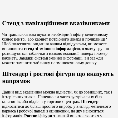
Стенд з навігаційними вказівниками
Чи траплялося вам шукати необхідний офіс у величезному
бізнес центрі, або кабінет потрібного лікаря в поліклініці?
Щоб полегшити завдання вашим відвідувачам, ви можете
встановити
стенд зі змінною інформацією
, в якому зручно
розміщуються таблички з назвою компанії, поверх і номер
кабінету. Завдяки системі змінної інформації, ви завжди
можете замінити табличку не змінюючи саму дошку.
Штендер і ростові фігури що вказують
напрямок
Даний вид вказівника можна віднести, як до зовнішніх, так і
інтер’єрних знаків. Напевно ви часто зустрічали їх біля
магазинів, або відділів у торгових центрах.
Штендер
відноситися до більш простого виробу, у вигляді металевого
каркаса і робочої панелі з оцинковки, на яку наноситься
інформація.
Ростові фігури
зазвичай виготовляються у