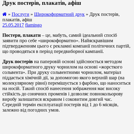
Друк постерів, плакатів, афіш
»
Послуги
»
Широкоформатний друк
» Друк постерів,
плакатів, афіш
25.05.2017
flamingo
Постери, плакати
– це, мабуть, самий ідеальний спосіб
заявити про себе «широкоформатно». Найяскравішим
підтвердженням цього є рекламні компанії політичних партій,
що проводяться в період передвиборної кампанії.
Друк постерів
на паперовій основі здійснюється методом
широкоформатного друку чорнилом на основі «жорсткого
сольвента». При друку сольвентними чорнилом, матеріал
піддається хімічній дії, за допомогою якого верхній шар (на
молекулярному рівні) перемішується з фарбою, що наноситься
на носій. Такий спосіб нанесення зображення має високу
стійкість до сонячних променів і дозволяє повнокольорову
виробу залишатися яскравим і соковитим довгий час.
Середній термін експлуатації постерів від 1 до 6 місяців,
залежно від погодних умов.