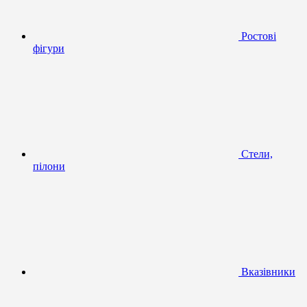
Ростові
фігури
Стели,
пілони
Вказівники