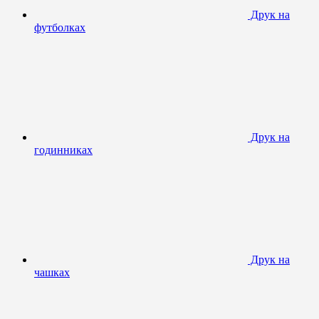
Друк на
футболках
Друк на
годинниках
Друк на
чашках