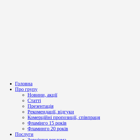
Головна
Про групу
Новини, акції
Статті
Презентація
Рекомендації, відгуки
Комерційні пропозиції, співпраця
Фламінго 15 років
Фламинго 20 років
Послуги
Зовнішня реклама