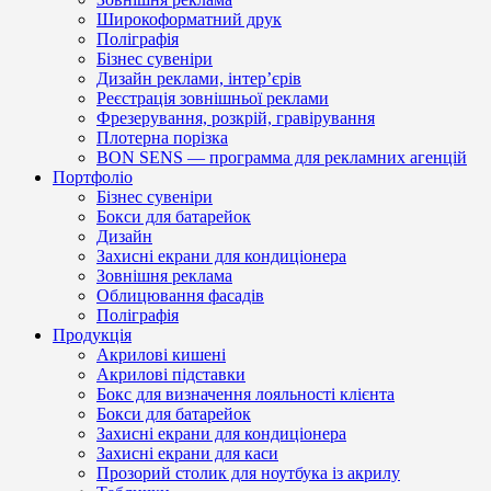
Широкоформатний друк
Поліграфія
Бізнес сувеніри
Дизайн реклами, інтер’єрів
Реєстрація зовнішньої реклами
Фрезерування, розкрій, гравірування
Плотерна порізка
BON SENS — программа для рекламних агенцій
Портфоліо
Бізнес сувеніри
Бокси для батарейок
Дизайн
Захисні екрани для кондиціонера
Зовнішня реклама
Облицювання фасадів
Поліграфія
Продукція
Акрилові кишені
Акрилові підставки
Бокс для визначення лояльності клієнта
Бокси для батарейок
Захисні екрани для кондиціонера
Захисні екрани для каси
Прозорий столик для ноутбука із акрилу