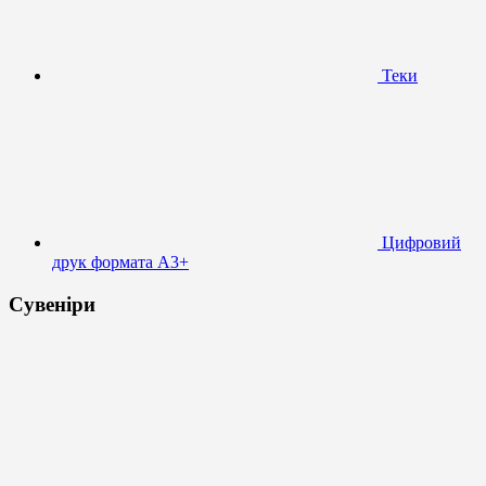
Теки
Цифровий
друк формата А3+
Сувеніри