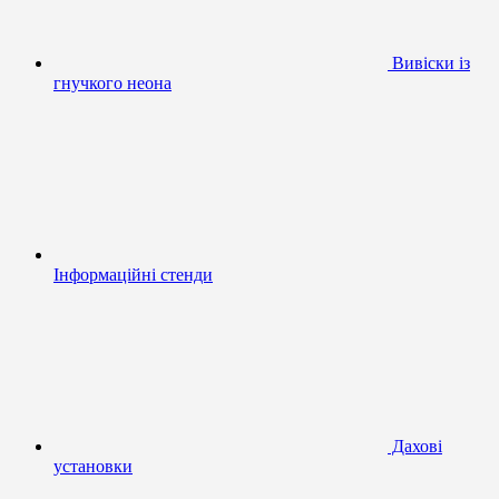
Вивіски із
гнучкого неона
Інформаційні стенди
Дахові
установки