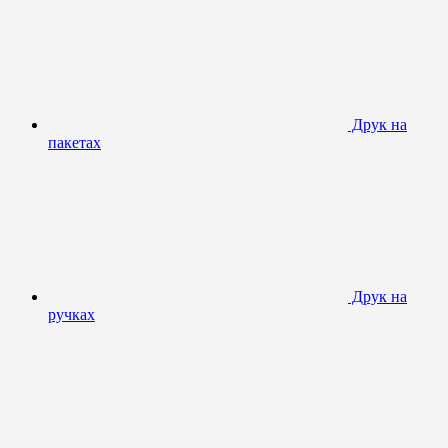
Друк на
пакетах
Друк на
ручках