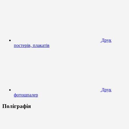
Друк
постерів, плакатів
Друк
фотошпалер
Поліграфія