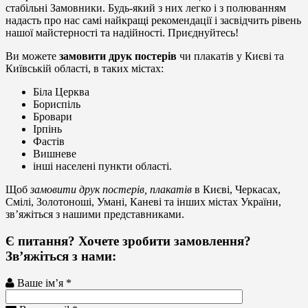
стабільні Замовники. Будь-який з них легко і з полюванням
надасть про нас самі найкращі рекомендації і засвідчить рівень
нашої майстерності та надійності. Приєднуйтесь!
Ви можете
замовити друк постерів
чи плакатів у Києві та
Київській області, в таких містах:
Біла Церква
Бориспіль
Бровари
Ірпінь
Фастів
Вишневе
інші населені пункти області.
Щоб
замовити друк постерів, плакатів
в Києві, Черкасах,
Смілі, Золотоноші, Умані, Каневі та інших містах України,
зв’яжіться з нашими представниками.
Є питання? Хочете зробити замовлення?
Зв’яжіться з нами:
Ваше ім’я *