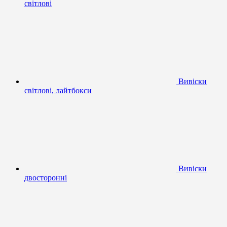
світлові
Вивіски
світлові, лайтбокси
Вивіски
двосторонні