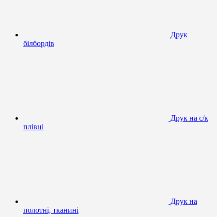
Друк
білбордів
Друк на с/к
плівці
Друк на
полотні, тканині