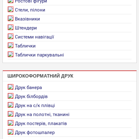
Ростові фігури
Стели, пілони
Вказівники
Штендери
Системи навігації
Таблички
Таблички паркувальні
ШИРОКОФОРМАТНИЙ ДРУК
Друк банера
Друк білбордів
Друк на с/к плівці
Друк на полотні, тканині
Друк постерів, плакатів
Друк фотошпалер