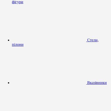
фігури
Стели,
пілони
Вказівники