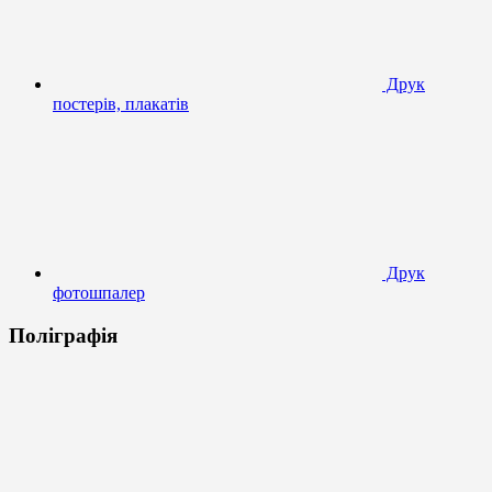
Друк
постерів, плакатів
Друк
фотошпалер
Поліграфія