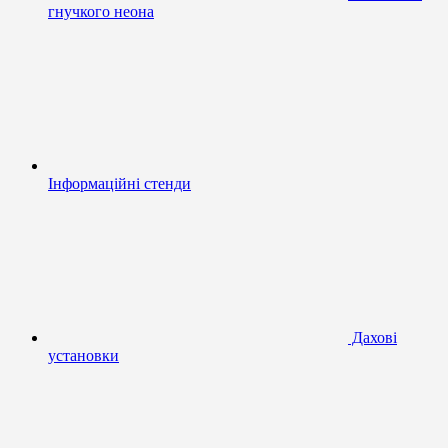
гнучкого неона
Інформаційні стенди
Дахові
установки