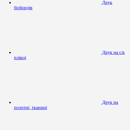
Друк
білбордів
Друк на с/к
плівці
Друк на
полотні, тканині