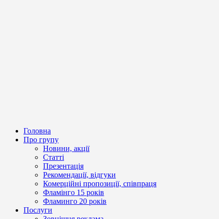
Головна
Про групу
Новини, акції
Статті
Презентація
Рекомендації, відгуки
Комерційні пропозиції, співпраця
Фламінго 15 років
Фламинго 20 років
Послуги
Зовнішня реклама