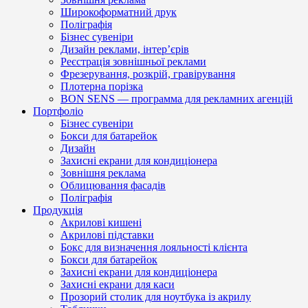
Широкоформатний друк
Поліграфія
Бізнес сувеніри
Дизайн реклами, інтер’єрів
Реєстрація зовнішньої реклами
Фрезерування, розкрій, гравірування
Плотерна порізка
BON SENS — программа для рекламних агенцій
Портфоліо
Бізнес сувеніри
Бокси для батарейок
Дизайн
Захисні екрани для кондиціонера
Зовнішня реклама
Облицювання фасадів
Поліграфія
Продукція
Акрилові кишені
Акрилові підставки
Бокс для визначення лояльності клієнта
Бокси для батарейок
Захисні екрани для кондиціонера
Захисні екрани для каси
Прозорий столик для ноутбука із акрилу