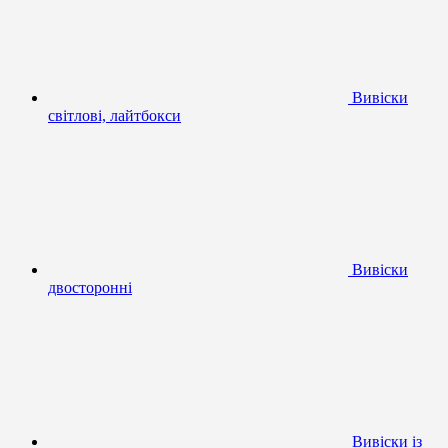
Вивіски
світлові, лайтбокси
Вивіски
двосторонні
Вивіски із