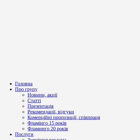
Головна
Про групу
Новини, акції
Статті
Презентація
Рекомендації, відгуки
Комерційні пропозиції, співпраця
Фламінго 15 років
Фламинго 20 років
Послуги
Зовнішня реклама