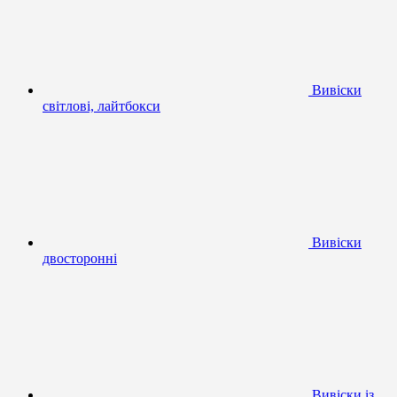
Вивіски
світлові, лайтбокси
Вивіски
двосторонні
Вивіски із