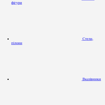
фігури
Стели,
пілони
Вказівники