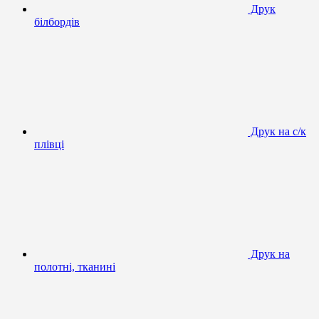
Друк
білбордів
Друк на с/к
плівці
Друк на
полотні, тканині