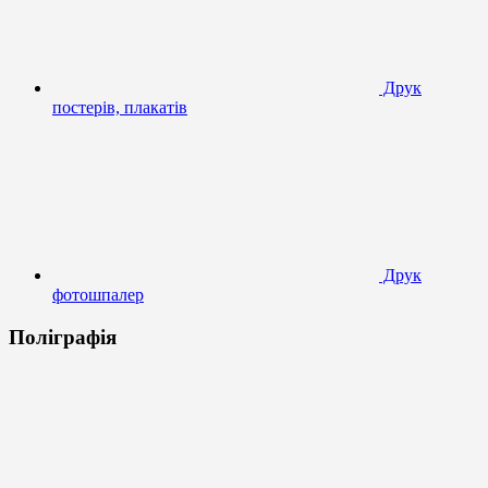
Друк
постерів, плакатів
Друк
фотошпалер
Поліграфія