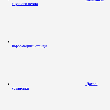
гнучкого неона
Інформаційні стенди
Дахові
установки