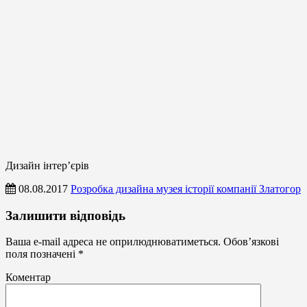
Дизайн інтер’єрів
08.08.2017
Розробка дизайна музея історії компанії Златогор
Дизайн
Залишити відповідь
інтер’єрів
Ваша e-mail адреса не оприлюднюватиметься.
Обов’язкові
поля позначені
*
Коментар