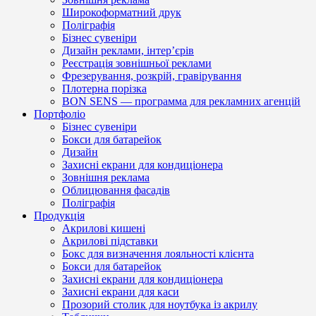
Широкоформатний друк
Поліграфія
Бізнес сувеніри
Дизайн реклами, інтер’єрів
Реєстрація зовнішньої реклами
Фрезерування, розкрій, гравірування
Плотерна порізка
BON SENS — программа для рекламних агенцій
Портфоліо
Бізнес сувеніри
Бокси для батарейок
Дизайн
Захисні екрани для кондиціонера
Зовнішня реклама
Облицювання фасадів
Поліграфія
Продукція
Акрилові кишені
Акрилові підставки
Бокс для визначення лояльності клієнта
Бокси для батарейок
Захисні екрани для кондиціонера
Захисні екрани для каси
Прозорий столик для ноутбука із акрилу