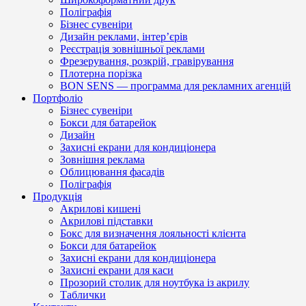
Поліграфія
Бізнес сувеніри
Дизайн реклами, інтер’єрів
Реєстрація зовнішньої реклами
Фрезерування, розкрій, гравірування
Плотерна порізка
BON SENS — программа для рекламних агенцій
Портфоліо
Бізнес сувеніри
Бокси для батарейок
Дизайн
Захисні екрани для кондиціонера
Зовнішня реклама
Облицювання фасадів
Поліграфія
Продукція
Акрилові кишені
Акрилові підставки
Бокс для визначення лояльності клієнта
Бокси для батарейок
Захисні екрани для кондиціонера
Захисні екрани для каси
Прозорий столик для ноутбука із акрилу
Таблички