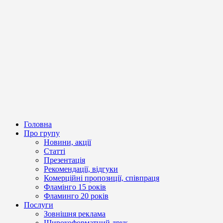
Головна
Про групу
Новини, акції
Статті
Презентація
Рекомендації, відгуки
Комерційні пропозиції, співпраця
Фламінго 15 років
Фламинго 20 років
Послуги
Зовнішня реклама
Широкоформатний друк