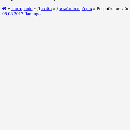
»
Портфоліо
»
Дизайн
»
Дизайн інтер’єрів
» Розробка дизайн
08.08.2017
flamingo