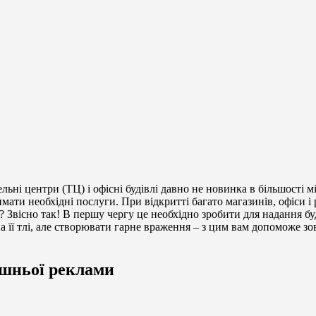
льні центри (ТЦ) і офісні будівлі давно не новинка в більшості мі
мати необхідні послуги. При відкритті багато магазинів, офіси 
уді? Звісно так! В першу чергу це необхідно зробити для надання 
 на її тлі, але створювати гарне враження – з цим вам допоможе з
ішньої реклами