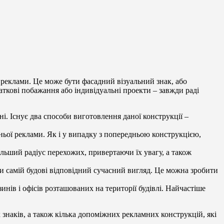
 реклами. Це може бути фасадний візуальний знак, або
аткові побажання або індивідуальні проекти – завжди раді
і. Існує два способи виготовлення даної конструкції –
шньої реклами. Як і у випадку з попередньою конструкцією,
ільший радіус перехожих, привертаючи їх увагу, а також
ти самій будові відповідний сучасний вигляд. Це можна зробити
нів і офісів розташованих на території будівлі. Найчастіше
х знаків, а також кілька допоміжних рекламних конструкцій, які