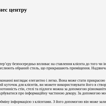
нес центру
тер’єру безпосередньо впливає на ставлення клієнта до того чи і
реслюють обраний стиль, що прикрашають приміщення. Надзвичай
виконанні виглядає елегантно і легко. Вона може стати прикрасо
 куточок для клієнтів, ви можете використовувати його в створ
нотонність стін, стелі та підлоги можна за допомогою різномані
рбуватися про інформаційну частиною декору. За допомогою мобі
обміну інформацією з клієнтами. З його допомогою він може зали