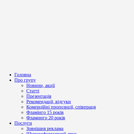
Головна
Про групу
Новини, акції
Статті
Презентація
Рекомендації, відгуки
Комерційні пропозиції, співпраця
Фламінго 15 років
Фламинго 20 років
Послуги
Зовнішня реклама
Широкоформатний друк