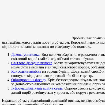
Зробити вас помітни
навігаційна конструкція поруч з об’єктом. Короткий перелік мо
відповісти на ваші запитання по телефону або поштою.
Дахова установка
. Вид великогабаритного рекламного знак
світловий короб (лайтбокс), об’ємні світлові букви.
Світлова фасадна вивіска
. Може використовуватися як доп
може бути виконана у вигляді світлового короба, об’ємних
Консольна вивіска
на торець будівлі. Додатковий спосіб 
спонукає відвідати ваш торговий або бізнес центр.
Облицювання фасаду
. Крім безпосередньо візуальних зна
за допомогою алюмінієвих композитних панелей, оргскла і
Інформаційна навігаційна стела
. Окремо стояча конструкц
даний виріб розміщується у дороги, або поруч з рекламов
Надавши об’єкту відповідний зовнішній вигляд, не варто забуват
допоможуть в комунікації з клієнтами.