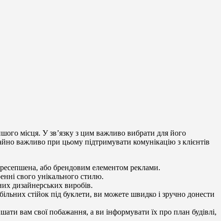
ншого місця. У зв’язку з цим важливо вибрати для його
но важливо при цьому підтримувати комунікацію з клієнтів
ю ресепшена, або брендовим елементом реклами.
енні свого унікального стилю.
тних дизайнерських виробів.
льних стійок під буклети, ви можете швидко і зручно донести
шати вам свої побажання, а ви інформувати їх про план будівлі,