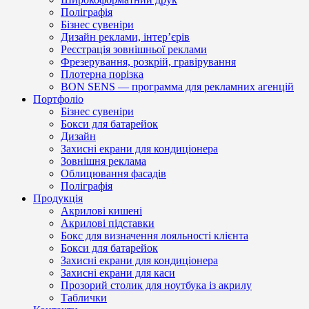
Поліграфія
Бізнес сувеніри
Дизайн реклами, інтер’єрів
Реєстрація зовнішньої реклами
Фрезерування, розкрій, гравірування
Плотерна порізка
BON SENS — программа для рекламних агенцій
Портфоліо
Бізнес сувеніри
Бокси для батарейок
Дизайн
Захисні екрани для кондиціонера
Зовнішня реклама
Облицювання фасадів
Поліграфія
Продукція
Акрилові кишені
Акрилові підставки
Бокс для визначення лояльності клієнта
Бокси для батарейок
Захисні екрани для кондиціонера
Захисні екрани для каси
Прозорий столик для ноутбука із акрилу
Таблички