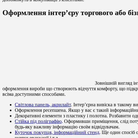
Оформлення інтер’єру торгового або біз
Зовнішній вигляд ін
оформлення вироби що створюють відчуття комфорту, що підк
всіма доступними способами.
Світлова панель, акрилайт
. Інтер’єрна вивіска в такому 
Оформлення ресепшена. Якщо у вас є такий інформаційний
Декоративні елементи з пластику і полотна. Розбавити од
Стійка під поліграфію
. Оформивши приміщення, слід поту
будь-яку важливу інформацію своїм відвідувачам.
Куточок покупця, інформаційний стенд
. Ще один спосіб 
шляхи евакуації і т.д.