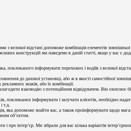
ми з великої відстані допоможе комбінація елементів зовнішньої
жливих конструкцій ми наведемо в даній статті, якщо у вас є дод
а, покликаного інформувати перехожих і водіїв з великої відстан
овнення до дахової установці, або ж в якості самостійної зовні
 рекламних знаків, або їх комбінації.
налагодити взаємодію з потенційним відвідувачем. Він охоплює б
ків, покликаних інформувати і залучати клієнтів, необхідно нада
 т.д.
ія, яка допоможе знайти вас, а також проінформувати щодо магази
аним об’єктом.
и і про інтер’єр. Ми зібрали для вас кілька варіантів інтер’єрни