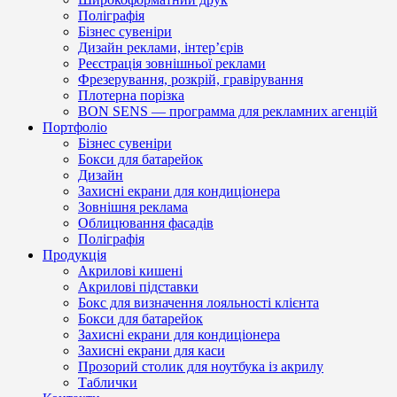
Поліграфія
Бізнес сувеніри
Дизайн реклами, інтер’єрів
Реєстрація зовнішньої реклами
Фрезерування, розкрій, гравірування
Плотерна порізка
BON SENS — программа для рекламних агенцій
Портфоліо
Бізнес сувеніри
Бокси для батарейок
Дизайн
Захисні екрани для кондиціонера
Зовнішня реклама
Облицювання фасадів
Поліграфія
Продукція
Акрилові кишені
Акрилові підставки
Бокс для визначення лояльності клієнта
Бокси для батарейок
Захисні екрани для кондиціонера
Захисні екрани для каси
Прозорий столик для ноутбука із акрилу
Таблички