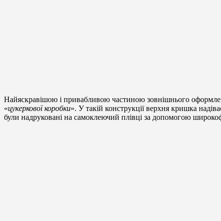
Найяскравішою і привабливою частиною зовнішнього оформлен
«
цукеркової коробки
». У такій конструкції верхня кришка надіва
були надруковані на самоклеючий плівці за допомогою широко