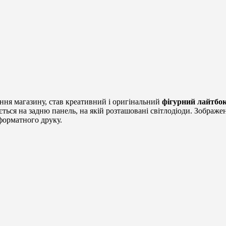
ня магазину, став креативний і оригінальний
фігурний лайтбо
ється на задню панель, на якій розташовані світлодіоди. Зображе
форматного друку.