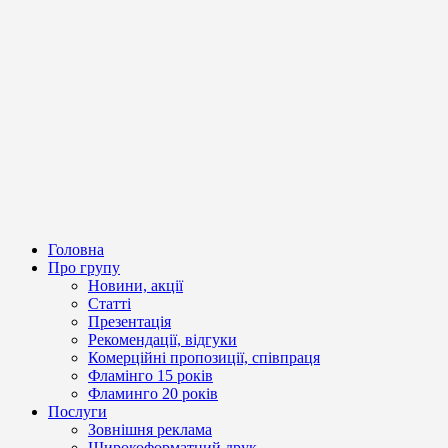
Головна
Про групу
Новини, акції
Статті
Презентація
Рекомендації, відгуки
Комерційні пропозиції, співпраця
Фламінго 15 років
Фламинго 20 років
Послуги
Зовнішня реклама
Широкоформатний друк