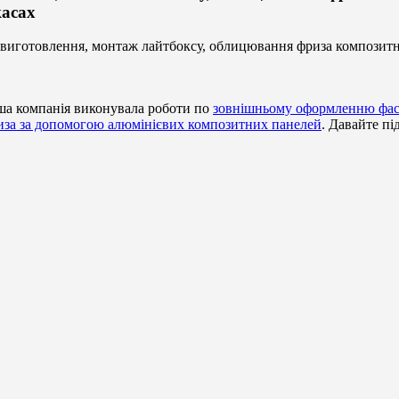
касах
иготовлення, монтаж лайтбоксу, облицювання фриза композитним
аша компанія виконувала роботи по
зовнішньому оформленню фас
за за допомогою алюмінієвих композитних панелей
. Давайте пі