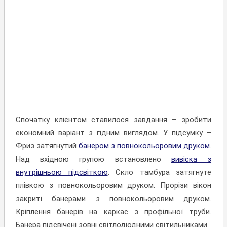
Спочатку клієнтом ставилося завдання – зробити
економний варіант з гідним виглядом. У підсумку –
Фриз затягнутий
банером з повнокольоровим друком
.
Над вхідною групою встановлено
вивіска з
внутрішньою підсвіткою
. Скло тамбура затягнуте
плівкою з повнокольоровим друком. Прорізи вікон
закриті банерами з повнокольоровим друком.
Кріплення банерів на каркас з профільної труби.
Банера підсвічені зовні світлодіодними світильниками.