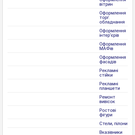
вітрин
Оформлення
торг.
обладнання
Оформлення
інтер’єрів
Оформлення
МАФів
Оформлення
фасадів
Рекламні
стійки
Рекламні
планшети
Ремонт
вивісок
Ростові
фігури
Стели, пілони
Вказівники