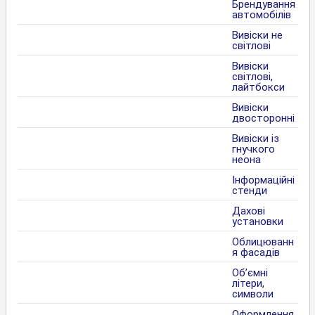
Брендування
автомобілів
Вивіски не
світлові
Вивіски
світлові,
лайтбокси
Вивіски
двосторонні
Вивіски із
гнучкого
неона
Інформаційні
стенди
Дахові
установки
Облицюванн
я фасадів
Об’ємні
літери,
символи
Оформлення