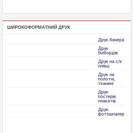
ШИРОКОФОРМАТНИЙ ДРУК
Друк банера
Друк
білбордів
Друк на с/к
плівці
Друк на
полотні,
тканині
Друк
постерів,
плакатів
Друк
фотошпалер