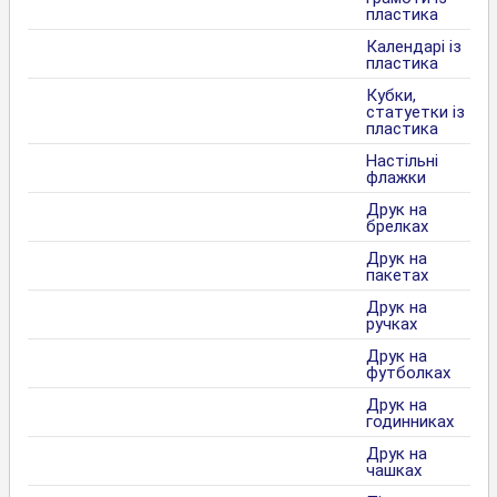
пластика
Календарі із
пластика
Кубки,
статуетки із
пластика
Настільні
флажки
Друк на
брелках
Друк на
пакетах
Друк на
ручках
Друк на
футболках
Друк на
годинниках
Друк на
чашках