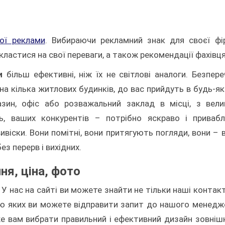
ої реклами
. Вибираючи рекламний знак для своєї фі
ластися на свої переваги, а також рекомендації фахівця
и
більш ефективні, ніж їх не світлові аналоги. Безпере
на кілька житлових будинків, до вас прийдуть в будь-я
зин, офіс або розважальний заклад в місці, з вел
ть, ваших конкурентів – потрібно яскраво і приваб
вивіски. Вони помітні, вони притягують погляди, вони – 
з перерв і вихідних.
ня, ціна, фото
У нас на сайті ви можете знайти не тільки наші контакт
ою яких ви можете відправити запит до нашого менедж
е вам вибрати правильний і ефективний дизайн зовніш