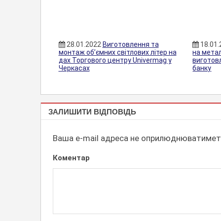
28.01.2022
Виготовлення та
18.01
монтаж об’ємних світлових літер на
на мета
дах Торгового центру Univermag у
виготов
Черкасах
банку
СТАТТІ
ЗАЛИШИТИ ВІДПОВІДЬ
Ваша e-mail адреса не оприлюднюватимет
Коментар