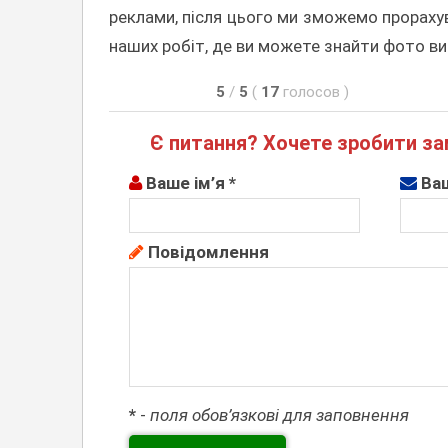
реклами, після цього ми зможемо прорахув
наших робіт, де ви можете знайти фото вив
5
/
5
(
17
голосов
)
Є питання? Хочете зробити зам
Ваше ім’я *
Ваш
Повідомлення
*
-
поля обов’язкові для заповнення