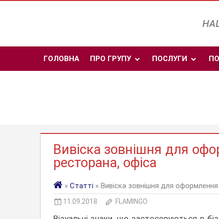
Skip
to
НАШ
content
ГОЛОВНА
ПРО ГРУПУ
ПОСЛУГИ
ПО
Вивіска зовнішня для офо
ресторана, офіса
»
Статті
» Вивіска зовнішня для оформлення 
11.09.2018
FLAMINGO
Візуальні знаки, що застосовуються в біз