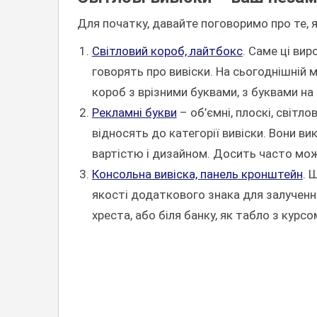
Для початку, давайте поговоримо про те, як
Світловий короб, лайтбокс
. Саме ці ви
говорять про вивіски. На сьогоднішній м
короб з врізними буквами, з буквами на
Рекламні букви
– об’ємні, плоскі, світл
відносять до категорії вивіски. Вони в
вартістю і дизайном. Досить часто можн
Консольна вивіска, панель кронштейн
. 
якості додаткового знака для залучення 
хреста, або біля банку, як табло з курс