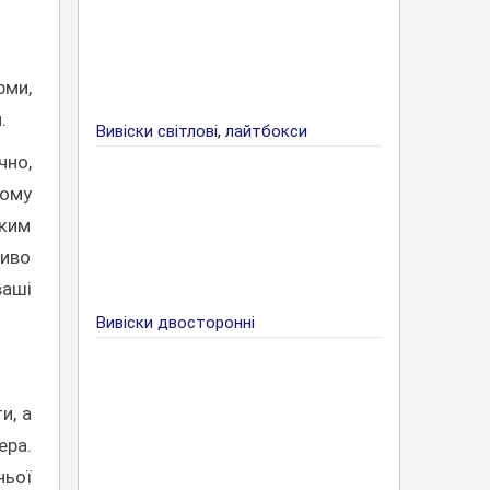
рми,
.
Вивіски світлові, лайтбокси
чно,
кому
иким
ливо
ваші
Вивіски двосторонні
и, а
ера.
ньої