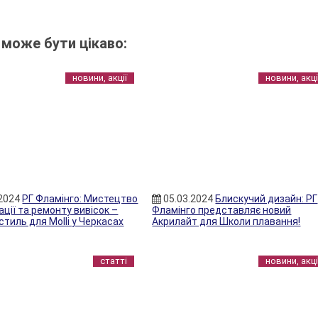
 може бути цікаво:
новини, акції
новини, акці
.2024
РГ Фламінго: Мистецтво
05.03.2024
Блискучий дизайн: РГ
ції та ремонту вивісок –
Фламінго представляє новий
 стиль для Molli у Черкасах
Акрилайт для Школи плавання!
статті
новини, акці