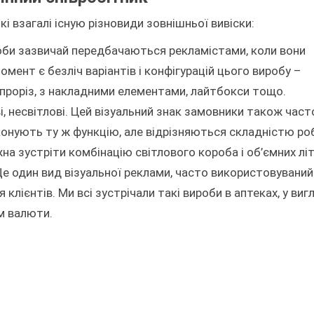
і взагалі існую різновиди зовнішньої вивіски:
роби зазвичай передбачаються рекламістами, коли вони
омент є безліч варіантів і конфігурацій цього виробу –
 проріз, з накладними елементами, лайтбокси тощо.
ові, несвітлові. Цей візуальний знак замовники також част
иконують ту ж функцію, але відрізняються складністю роб
а зустріти комбінацію світлового короба і об’ємних літ
Ще один вид візуальної реклами, часто використовуваний
клієнтів. Ми всі зустрічали такі вироби в аптеках, у виг
ом валюти.