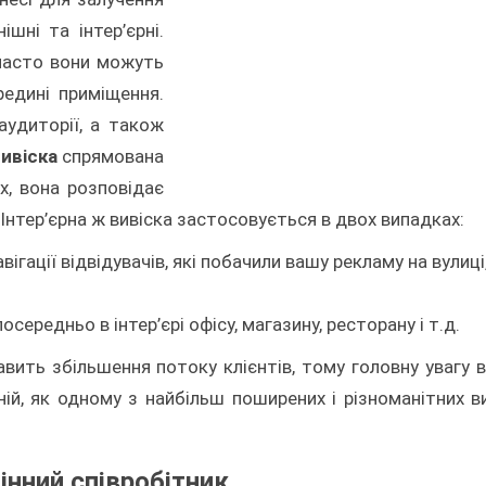
шні та інтер’єрні.
 часто вони можуть
редині приміщення.
удиторії, а також
ивіска
спрямована
х, вона розповідає
 Інтер’єрна ж вивіска застосовується в двох випадках:
ігації відвідувачів, які побачили вашу рекламу на вулиці
середньо в інтер’єрі офісу, магазину, ресторану і т.д.
авить збільшення потоку клієнтів, тому головну увагу в
ній, як одному з найбільш поширених і різноманітних в
інний співробітник