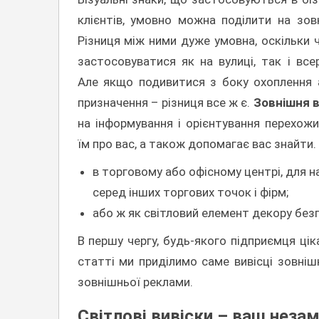
клієнтів, умовно можна поділити на зовні
Різниця між ними дуже умовна, оскільки
застосовуватися як на вулиці, так і все
Але якщо подивитися з боку охоплення а
призначення – різниця все ж є.
Зовнішня в
на інформування і орієнтування перехожи
їм про вас, а також допомагає вас знайти.
в торговому або офісному центрі, для нав
серед інших торгових точок і фірм;
або ж як світловий елемент декору безпо
В першу чергу, будь-якого підприємця цік
статті ми приділимо саме вивісці зовніш
зовнішньої реклами.
Світлові вивіски – ваш незам