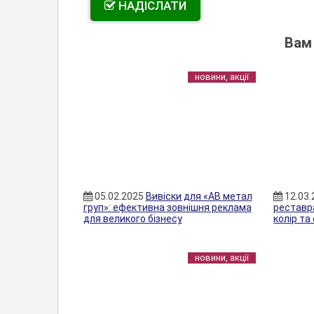
НАДІСЛАТИ
Вам
новини, акції
05.02.2025
Вивіски для «АВ метал
12.03
груп»: ефективна зовнішня реклама
реставра
для великого бізнесу
колір та
новини, акції