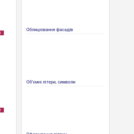
Облицювання фасадів
ї
Об’ємні літери, символи
ї