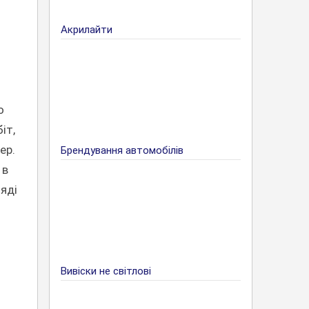
Акрилайти
о
іт,
ер.
Брендування автомобілів
 в
ляді
Вивіски не світлові