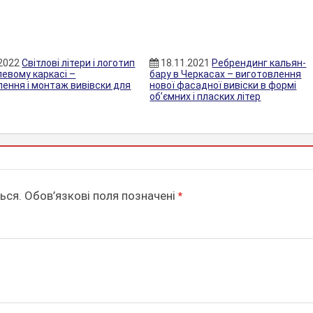
.2022
Світлові літери і логотип
18.11.2021
Ребрендинг кальян-
левому каркасі –
бару в Черкасах – виготовлення
лення і монтаж вивівски для
нової фасадної вивіски в формі
об’ємних і пласких літер
ься.
Обов’язкові поля позначені
*