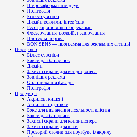
Широкоформатний друк
Поліграфія
Бізнес сувеніри
Дизайн реклами, інтер’єрів
Реєстрація зовнішньої реклами
Фрезерування, розкрій, гравірування
Плотерна порізка
BON SENS — программа для рекламних агенцій
Портфоліо
Бізнес сувеніри
Бокси для батарейок
Дизайн
Захисні екрани для кондиціонера
Зовнішня реклама
Облицювання фасадів
Поліграфія
Продукція
Акрилові кишені
Акрилові підставки
Бокс для визначення лояльності клієнта
Бокси для батарейок
Захисні екрани для кондиціонера
Захисні екрани для каси
Прозорий столик для ноутбука із акрилу