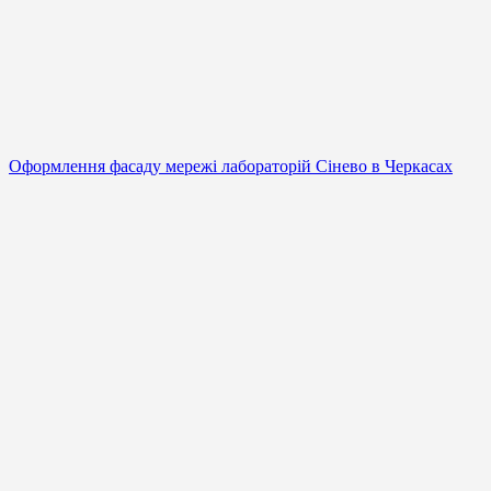
Оформлення фасаду мережі лабораторій Сінево в Черкасах