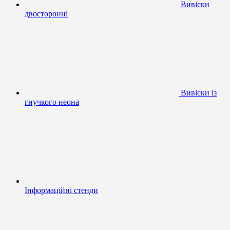
Вивіски
двосторонні
Вивіски із
гнучкого неона
Інформаційні стенди