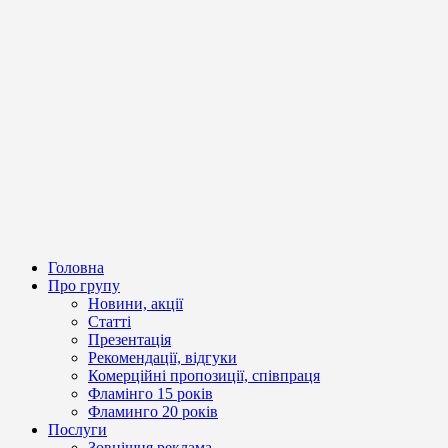
Головна
Про групу
Новини, акції
Статті
Презентація
Рекомендації, відгуки
Комерційні пропозиції, співпраця
Фламінго 15 років
Фламинго 20 років
Послуги
Зовнішня реклама