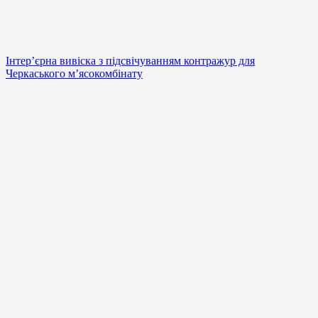
Інтер’єрна вивіска з підсвічуванням контражур для
Черкаського м’ясокомбінату