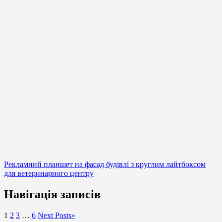
Рекламний планшет на фасад будівлі з круглим лайтбоксом
для ветеринарного центру
Навігація записів
1
2
3
…
6
Next Posts
»