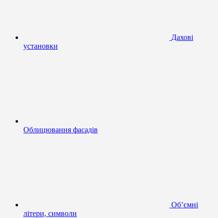
Дахові
установки
Облицювання фасадів
Об’ємні
літери, символи