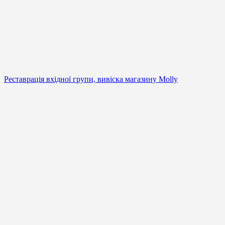
Реставрація вхідної групи, вивіска магазину Molly