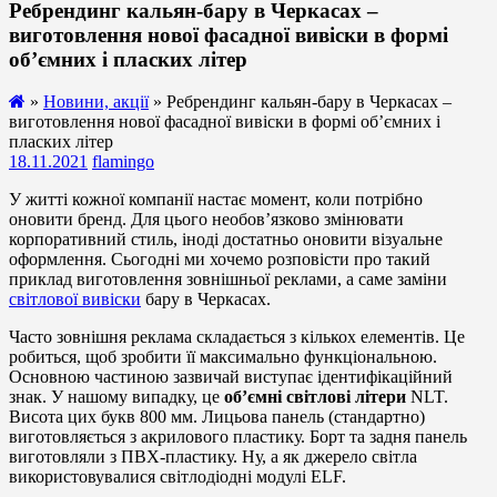
Ребрендинг кальян-бару в Черкасах –
виготовлення нової фасадної вивіски в формі
об’ємних і пласких літер
»
Новини, акції
» Ребрендинг кальян-бару в Черкасах –
виготовлення нової фасадної вивіски в формі об’ємних і
пласких літер
18.11.2021
flamingo
У житті кожної компанії настає момент, коли потрібно
оновити бренд. Для цього необов’язково змінювати
корпоративний стиль, іноді достатньо оновити візуальне
оформлення. Сьогодні ми хочемо розповісти про такий
приклад виготовлення зовнішньої реклами, а саме заміни
світлової вивіски
бару в Черкасах.
Часто зовнішня реклама складається з кількох елементів. Це
робиться, щоб зробити її максимально функціональною.
Основною частиною зазвичай виступає ідентифікаційний
знак. У нашому випадку, це
об’ємні світлові літери
NLT.
Висота цих букв 800 мм. Лицьова панель (стандартно)
виготовляється з акрилового пластику. Борт та задня панель
виготовляли з ПВХ-пластику. Ну, а як джерело світла
використовувалися світлодіодні модулі ELF.