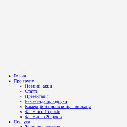
Головна
Про групу
Новини, акції
Статті
Презентація
Рекомендації, відгуки
Комерційні пропозиції, співпраця
Фламінго 15 років
Фламинго 20 років
Послуги
Зовнішня реклама