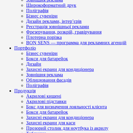
Широкоформатний друк
Поліграфія
Бізнес сувеніри
Дизайн реклами, інтер’єрів
Реєстрація зовнішньої реклами
Фрезерування, розкрій, гравірування
Плотерна порізка
BON SENS — программа для рекламних агенцій
Портфоліо
Бізнес сувеніри
Бокси для батарейок
Дизайн
Захисні екрани для кондиціонера
Зовнішня реклама
Облицювання фасадів
Поліграфія
Продукція
Акрилові кишені
Акрилові підставки
Бокс для визначення лояльності клієнта
Бокси для батарейок
Захисні екрани для кондиціонера
Захисні екрани для каси
Прозорий столик для ноутбука із акрилу