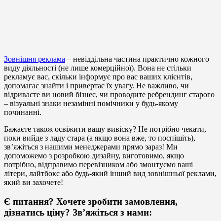
Зовнішня реклама
– невіддільна частина практично кожного
виду діяльності (не лише комерційної). Вона не стільки
рекламує вас, скільки інформує про вас ваших клієнтів,
допомагає знайти і привертає їх увагу. Не важливо, чи
відриваєте ви новий бізнес, чи проводите ребрендинг старого
– візуальні знаки незамінні помічники у будь-якому
починанні.
Бажаєте також освіжити вашу вивіску? Не потрібно чекати,
поки вийде з ладу стара (а якщо вона вже, то поспішіть),
зв’яжіться з нашими менеджерами прямо зараз! Ми
допоможемо з розробкою дизайну, виготовимо, якщо
потрібно, відправимо перевізником або змонтуємо ваші
літери, лайтбокс або будь-який інший вид зовнішньої реклами,
який ви захочете!
Є питання? Хочете зробити замовлення,
дізнатись ціну? Зв’яжіться з нами: