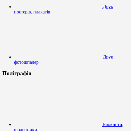
Друк
постерів, плакатів
Друк
фотошпалер
Поліграфія
Блокноти,
щоденники