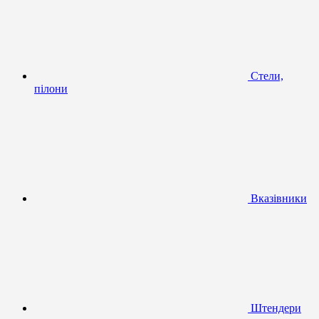
Стели,
пілони
Вказівники
Штендери