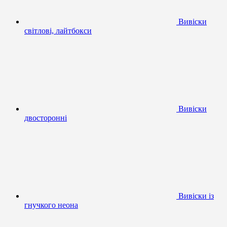
Вивіски
світлові, лайтбокси
Вивіски
двосторонні
Вивіски із
гнучкого неона