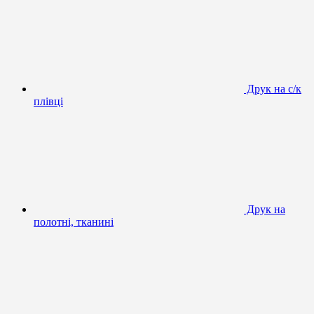
Друк на с/к
плівці
Друк на
полотні, тканині