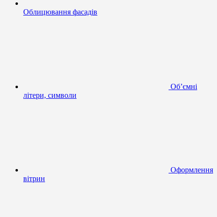
Облицювання фасадів
Об’ємні
літери, символи
Оформлення
вітрин