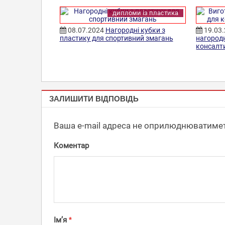
дипломи із пластика
08.07.2024
Нагородні кубки з
19.03
пластику для спортивний змагань
нагородн
консалт
КУБКИ,
ЗАЛИШИТИ ВІДПОВІДЬ
СТАТУЕТКИ
ІЗ АКРИЛА
Ваша e-mail адреса не оприлюднюватимет
Коментар
Ім’я
*