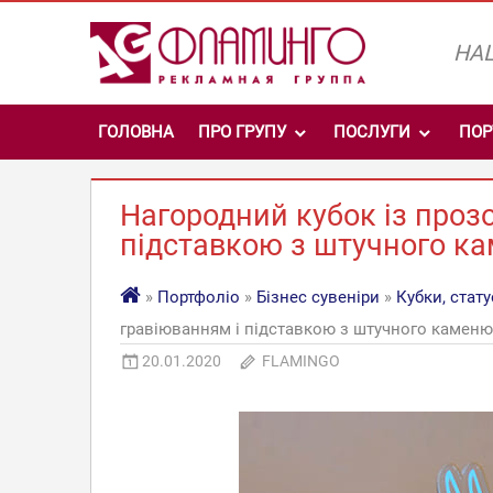
Skip
to
НАШ
content
ГОЛОВНА
ПРО ГРУПУ
ПОСЛУГИ
ПОР
Нагородний кубок із проз
підставкою з штучного к
»
Портфоліо
»
Бізнес сувеніри
»
Кубки, стату
гравіюванням і підставкою з штучного каменю
20.01.2020
FLAMINGO