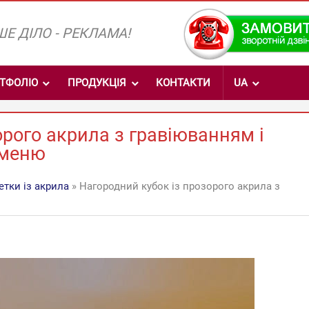
Е ДІЛО - РЕКЛАМА!
ТФОЛІО
ПРОДУКЦІЯ
КОНТАКТИ
UA
орого акрила з гравіюванням і
аменю
етки із акрила
» Нагородний кубок із прозорого акрила з