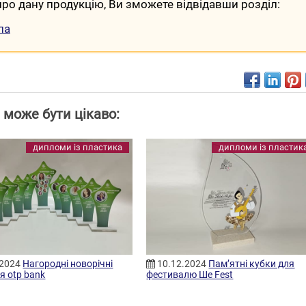
ро дану продукцію, Ви зможете відвідавши розділ:
ла
 може бути цікаво:
дипломи із пластика
дипломи із пластик
.2024
Нагородні новорічні
10.12.2024
Пам’ятні кубки для
я otp bank
фестивалю Ше Fest