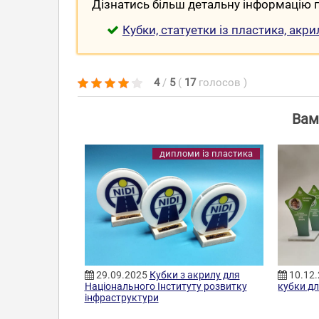
Дізнатись більш детальну інформацію п
Кубки, статуетки із пластика, акри
4
/
5
(
17
голосов
)
Вам
дипломи із пластика
29.09.2025
Кубки з акрилу для
10.12
Національного Інституту розвитку
кубки дл
інфраструктури