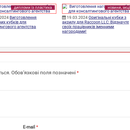
дипломи із пластика
новини, акці
.2024
Виготовлення
19.03.2024
Оригінальні кубки з
их кубків для
акрилу для Raccoon LLC: Відзначте
ингового агентства
своїх працівників іменними
нагородами!
ься.
Обов’язкові поля позначені
*
E-mail
*