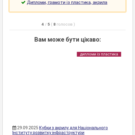
Дипломи, грамоти із пластика, акрила
4
/
5
(
8
голосов
)
Вам може бути цікаво:
дипломи із пластика
29.09.2025
Кубки з акрилу для Національного
Інституту розвитку інфраструктури