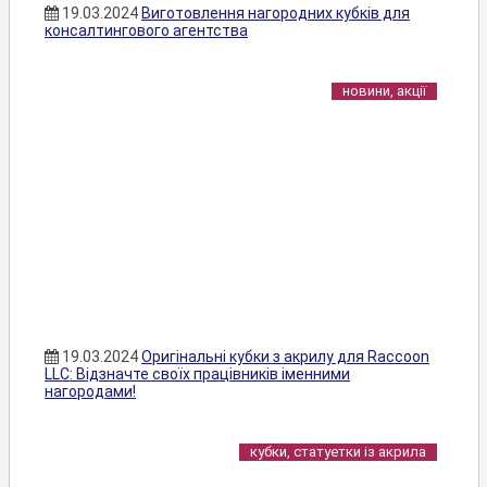
19.03.2024
Виготовлення нагородних кубків для
консалтингового агентства
новини, акції
19.03.2024
Оригінальні кубки з акрилу для Raccoon
LLC: Відзначте своїх працівників іменними
нагородами!
кубки, статуетки із акрила