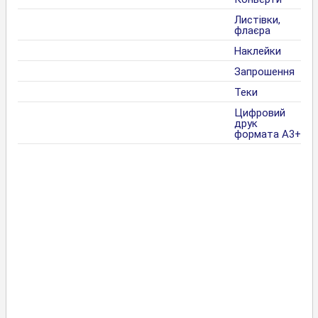
Листівки,
флаєра
Наклейки
Запрошення
Теки
Цифровий
друк
формата А3+