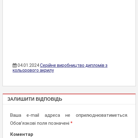
04.01.2024
Серійне виробництво дипломів з
кольорового акрилу
ДИПЛОМИ
ЗАЛИШИТИ ВІДПОВІДЬ
ІЗ
ПЛАСТИКА
Ваша e-mail адреса не оприлюднюватиметься.
КУБКИ,
Обов’язкові поля позначені
*
СТАТУЕТКИ
ІЗ АКРИЛА
Коментар