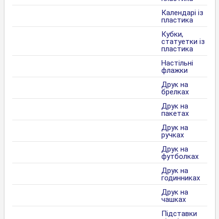
Календарі із
пластика
Кубки,
статуетки із
пластика
Настільні
флажки
Друк на
брелках
Друк на
пакетах
Друк на
ручках
Друк на
футболках
Друк на
годинниках
Друк на
чашках
Підставки