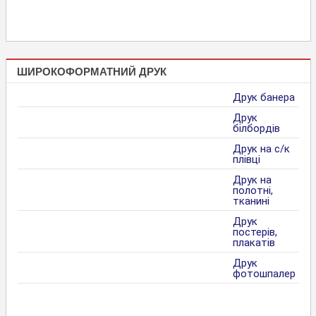
ШИРОКОФОРМАТНИЙ ДРУК
Друк банера
Друк
білбордів
Друк на с/к
плівці
Друк на
полотні,
тканині
Друк
постерів,
плакатів
Друк
фотошпалер