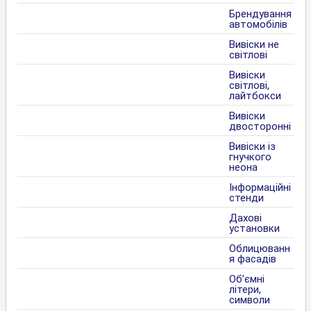
Брендування
автомобілів
Вивіски не
світлові
Вивіски
світлові,
лайтбокси
Вивіски
двосторонні
Вивіски із
гнучкого
неона
Інформаційні
стенди
Дахові
установки
Облицюванн
я фасадів
Об’ємні
літери,
символи