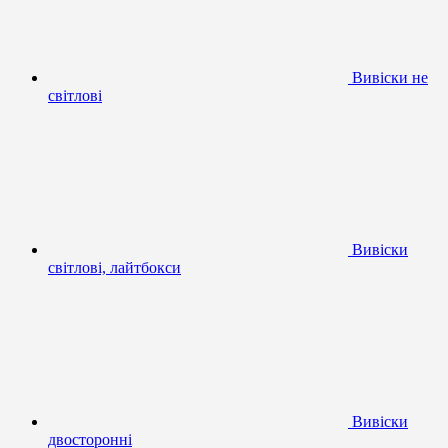
Вивіски не
світлові
Вивіски
світлові, лайтбокси
Вивіски
двосторонні