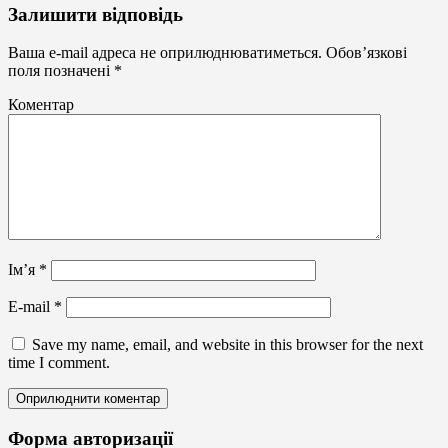
Кубки,
Залишити відповідь
статуетки
із
Ваша e-mail адреса не оприлюднюватиметься.
Обов’язкові
акрила
поля позначені
*
Коментар
Ім’я
*
E-mail
*
Save my name, email, and website in this browser for the next
time I comment.
Форма авторизації