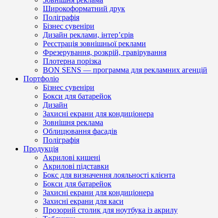
Широкоформатний друк
Поліграфія
Бізнес сувеніри
Дизайн реклами, інтер’єрів
Реєстрація зовнішньої реклами
Фрезерування, розкрій, гравірування
Плотерна порізка
BON SENS — программа для рекламних агенцій
Портфоліо
Бізнес сувеніри
Бокси для батарейок
Дизайн
Захисні екрани для кондиціонера
Зовнішня реклама
Облицювання фасадів
Поліграфія
Продукція
Акрилові кишені
Акрилові підставки
Бокс для визначення лояльності клієнта
Бокси для батарейок
Захисні екрани для кондиціонера
Захисні екрани для каси
Прозорий столик для ноутбука із акрилу