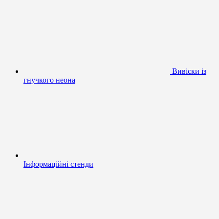
Вивіски із
гнучкого неона
Інформаційні стенди