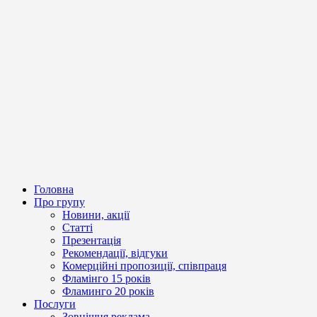
Головна
Про групу
Новини, акції
Статті
Презентація
Рекомендації, відгуки
Комерційні пропозиції, співпраця
Фламінго 15 років
Фламинго 20 років
Послуги
Зовнішня реклама