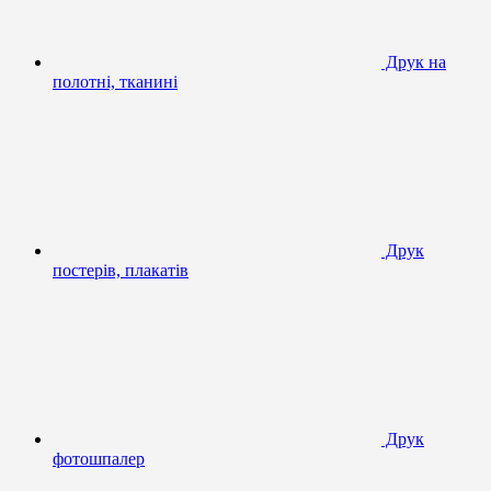
Друк на
полотні, тканині
Друк
постерів, плакатів
Друк
фотошпалер