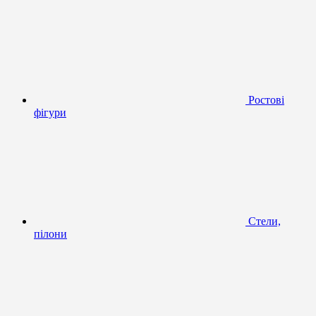
Ростові
фігури
Стели,
пілони