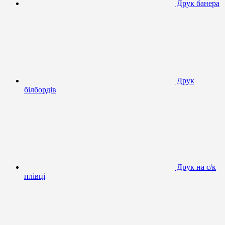
Друк банера
Друк
білбордів
Друк на с/к
плівці