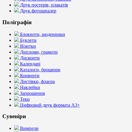
Друк постерів, плакатів
Друк фотошпалер
Поліграфія
Блокноти, щоденники
Буклети
Візитки
Дипломи, грамоти
Дисконти
Календарі
Каталоги, брошюри
Конверти
Листівки, флаєра
Наклейки
Запрошення
Теки
Цифровий друк формата А3+
Сувеніри
Вимпели