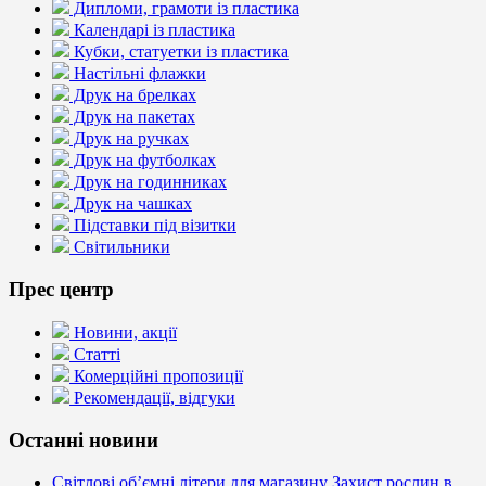
Дипломи, грамоти із пластика
Календарі із пластика
Кубки, статуетки із пластика
Настільні флажки
Друк на брелках
Друк на пакетах
Друк на ручках
Друк на футболках
Друк на годинниках
Друк на чашках
Підставки під візитки
Світильники
Прес центр
Новини, акції
Статті
Комерційні пропозиції
Рекомендації, відгуки
Останні новини
Світлові об’ємні літери для магазину Захист рослин в