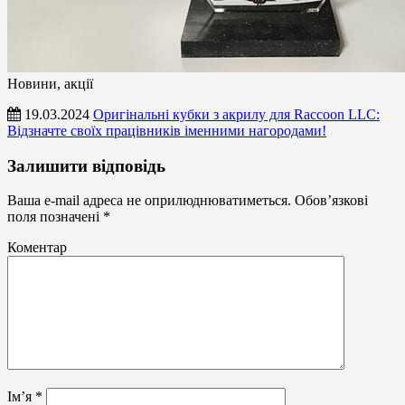
Новини, акції
19.03.2024
Оригінальні кубки з акрилу для Raccoon LLC:
Відзначте своїх працівників іменними нагородами!
Кубки,
Залишити відповідь
статуетки
із
Ваша e-mail адреса не оприлюднюватиметься.
Обов’язкові
акрила
поля позначені
*
Коментар
Ім’я
*