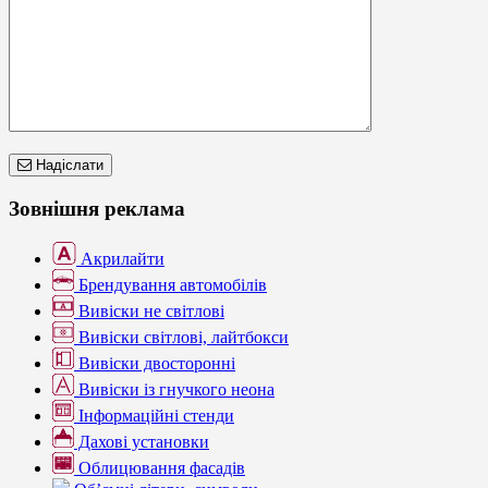
Надіслати
Зовнішня реклама
Акрилайти
Брендування автомобілів
Вивіски не світлові
Вивіски світлові, лайтбокси
Вивіски двосторонні
Вивіски із гнучкого неона
Інформаційні стенди
Дахові установки
Облицювання фасадів