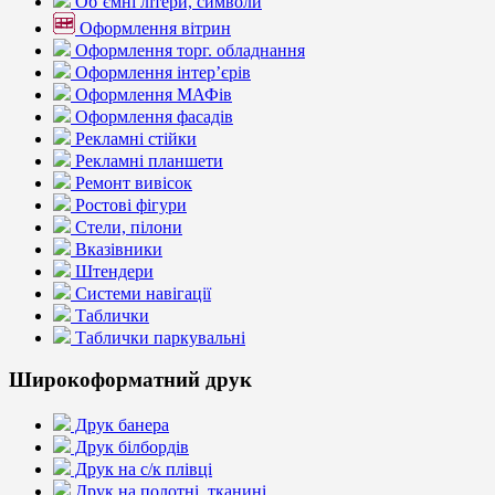
Об’ємні літери, символи
Оформлення вітрин
Оформлення торг. обладнання
Оформлення інтер’єрів
Оформлення МАФів
Оформлення фасадів
Рекламні стійки
Рекламні планшети
Ремонт вивісок
Ростові фігури
Стели, пілони
Вказівники
Штендери
Системи навігації
Таблички
Таблички паркувальні
Широкоформатний друк
Друк банера
Друк білбордів
Друк на с/к плівці
Друк на полотні, тканині