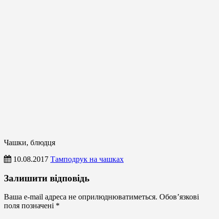
Чашки, блюдця
10.08.2017
Тамподрук на чашках
Чашки,
Залишити відповідь
блюдця
Ваша e-mail адреса не оприлюднюватиметься.
Обов’язкові
поля позначені
*