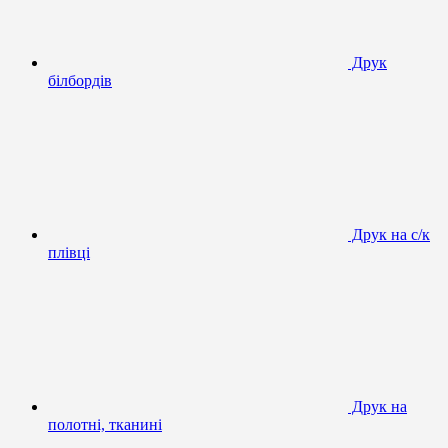
Друк
білбордів
Друк на с/к
плівці
Друк на
полотні, тканині