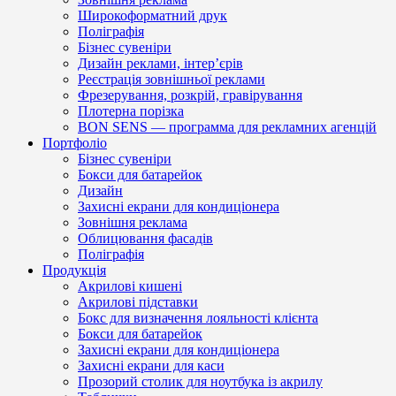
Широкоформатний друк
Поліграфія
Бізнес сувеніри
Дизайн реклами, інтер’єрів
Реєстрація зовнішньої реклами
Фрезерування, розкрій, гравірування
Плотерна порізка
BON SENS — программа для рекламних агенцій
Портфоліо
Бізнес сувеніри
Бокси для батарейок
Дизайн
Захисні екрани для кондиціонера
Зовнішня реклама
Облицювання фасадів
Поліграфія
Продукція
Акрилові кишені
Акрилові підставки
Бокс для визначення лояльності клієнта
Бокси для батарейок
Захисні екрани для кондиціонера
Захисні екрани для каси
Прозорий столик для ноутбука із акрилу