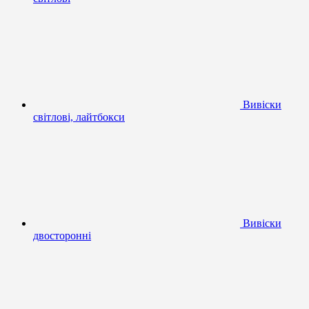
Вивіски
світлові, лайтбокси
Вивіски
двосторонні