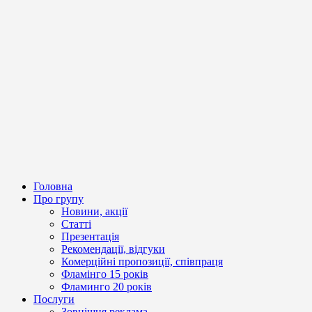
Головна
Про групу
Новини, акції
Статті
Презентація
Рекомендації, відгуки
Комерційні пропозиції, співпраця
Фламінго 15 років
Фламинго 20 років
Послуги
Зовнішня реклама