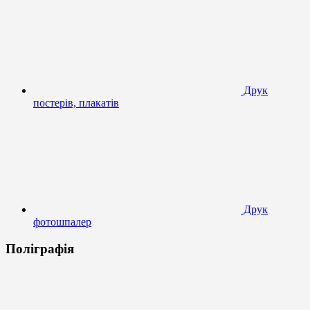
Друк
постерів, плакатів
Друк
фотошпалер
Поліграфія