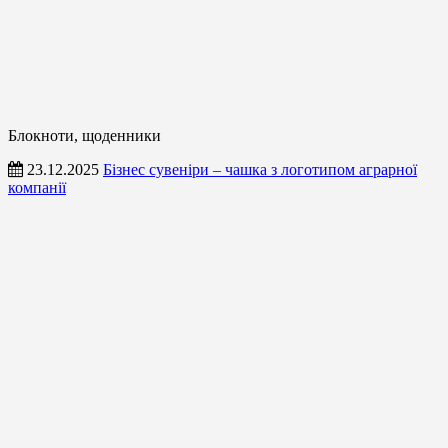
Блокноти, щоденники
23.12.2025
Бізнес сувеніри – чашка з логотипом аграрної
компанії