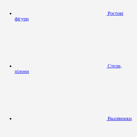
Ростові
фігури
Стели,
пілони
Вказівники