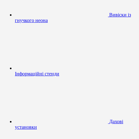
Вивіски із
гнучкого неона
Інформаційні стенди
Дахові
установки