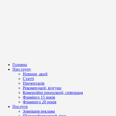
Головна
Про групу
Новини, акції
Статті
Презентація
Рекомендації, відгуки
Комерційні пропозиції, співпраця
Фламінго 15 років
Фламинго 20 років
Послуги
Зовнішня реклама
Широкоформатний друк