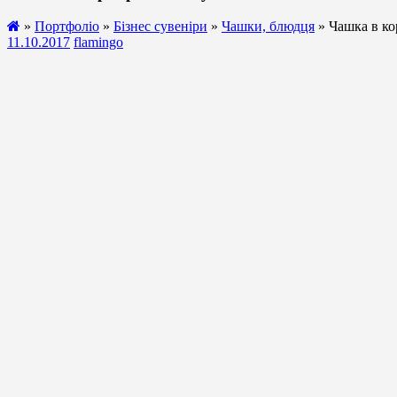
»
Портфоліо
»
Бізнес сувеніри
»
Чашки, блюдця
» Чашка в ко
11.10.2017
flamingo