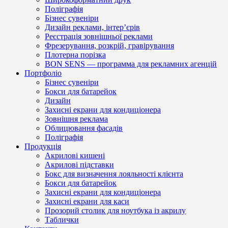
Поліграфія
Бізнес сувеніри
Дизайн реклами, інтер’єрів
Реєстрація зовнішньої реклами
Фрезерування, розкрій, гравірування
Плотерна порізка
BON SENS — программа для рекламних агенцій
Портфоліо
Бізнес сувеніри
Бокси для батарейок
Дизайн
Захисні екрани для кондиціонера
Зовнішня реклама
Облицювання фасадів
Поліграфія
Продукція
Акрилові кишені
Акрилові підставки
Бокс для визначення лояльності клієнта
Бокси для батарейок
Захисні екрани для кондиціонера
Захисні екрани для каси
Прозорий столик для ноутбука із акрилу
Таблички