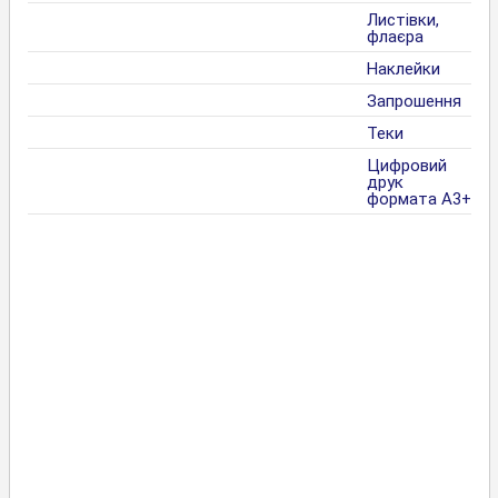
Листівки,
флаєра
Наклейки
Запрошення
Теки
Цифровий
друк
формата А3+