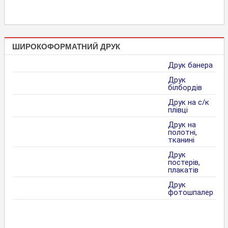
ШИРОКОФОРМАТНИЙ ДРУК
Друк банера
Друк
білбордів
Друк на с/к
плівці
Друк на
полотні,
тканині
Друк
постерів,
плакатів
Друк
фотошпалер