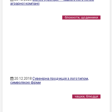
аграрної компанії
блокноти, щоденники
20.12.2018
Сувенірна продукція з логотипом,
символікою фірми
чашки, блюдця