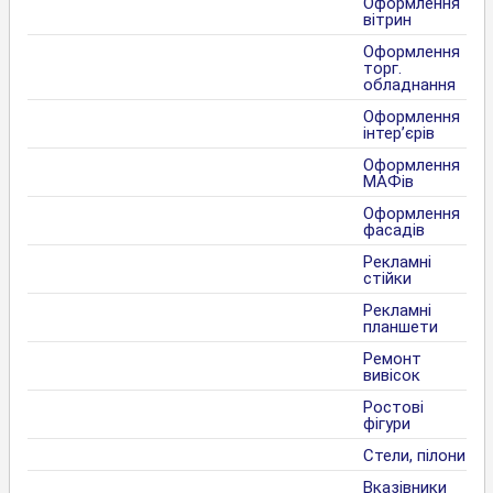
Оформлення
вітрин
Оформлення
торг.
обладнання
Оформлення
інтер’єрів
Оформлення
МАФів
Оформлення
фасадів
Рекламні
стійки
Рекламні
планшети
Ремонт
вивісок
Ростові
фігури
Стели, пілони
Вказівники