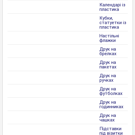
Календарі із
пластика
Кубки,
статуетки із
пластика
Настільні
флажки
Друк на
брелках
Друк на
пакетах
Друк на
ручках
Друк на
футболках
Друк на
годинниках
Друк на
чашках
Підставки
під візитки