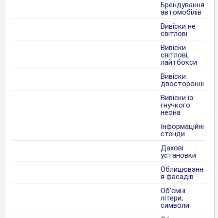
Брендування
автомобілів
Вивіски не
світлові
Вивіски
світлові,
лайтбокси
Вивіски
двосторонні
Вивіски із
гнучкого
неона
Інформаційні
стенди
Дахові
установки
Облицюванн
я фасадів
Об’ємні
літери,
символи