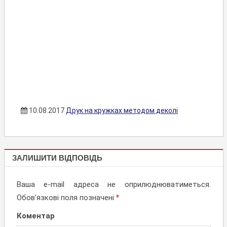
10.08.2017
Друк на кружках методом деколі
ЧАШКИ,
ЗАЛИШИТИ ВІДПОВІДЬ
БЛЮДЦЯ
Ваша e-mail адреса не оприлюднюватиметься.
Обов’язкові поля позначені
*
Коментар