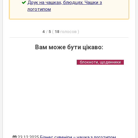
Друк на чашках, блюдцях. Чашки з
логотипом
4
/
5
(
18
голосов
)
Вам може бути цікаво:
блокноти, щоденники
23.12.2025
Бізнес сувеніри – чашка з логотипом