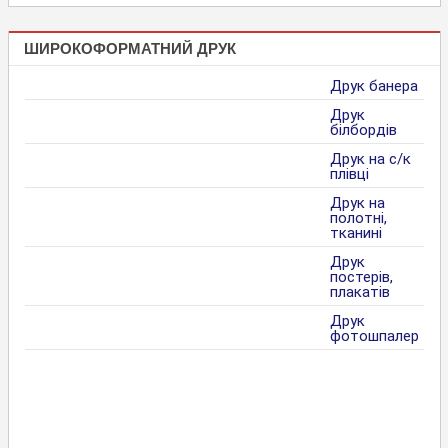
ШИРОКОФОРМАТНИЙ ДРУК
Друк банера
Друк
білбордів
Друк на с/к
плівці
Друк на
полотні,
тканині
Друк
постерів,
плакатів
Друк
фотошпалер