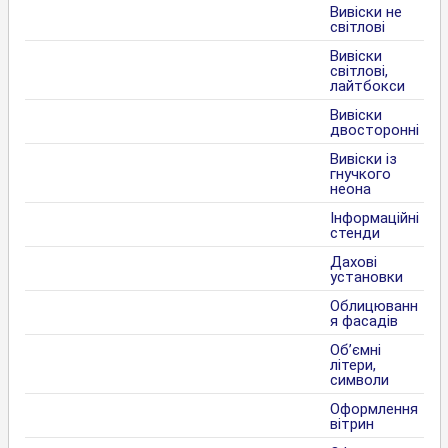
Вивіски не
світлові
Вивіски
світлові,
лайтбокси
Вивіски
двосторонні
Вивіски із
гнучкого
неона
Інформаційні
стенди
Дахові
установки
Облицюванн
я фасадів
Об’ємні
літери,
символи
Оформлення
вітрин