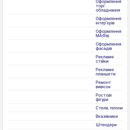
Оформлення
торг.
обладнання
Оформлення
інтер’єрів
Оформлення
МАФів
Оформлення
фасадів
Рекламні
стійки
Рекламні
планшети
Ремонт
вивісок
Ростові
фігури
Стели, пілони
Вказівники
Штендери