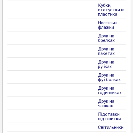
Кубки,
статуетки із
пластика
Настільні
флажки
Друк на
брелках
Друк на
пакетах
Друк на
ручках
Друк на
футболках
Друк на
годинниках
Друк на
чашках
Підставки
під візитки
Світильники