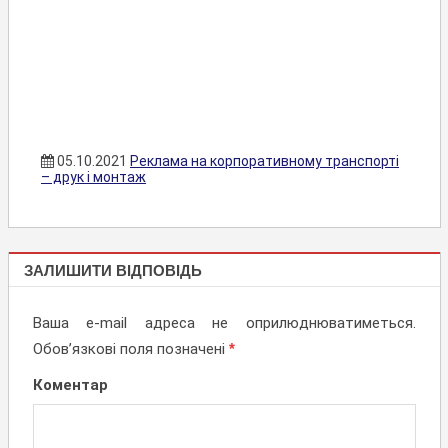
05.10.2021
Реклама на корпоративному транспорті
– друк і монтаж
ОФОРМЛЕННЯ
ЗАЛИШИТИ ВІДПОВІДЬ
ТРАНСПОРТА
Ваша e-mail адреса не оприлюднюватиметься.
Обов’язкові поля позначені
*
Коментар