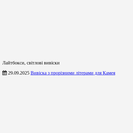
Лайтбокси, світлові вивіски
29.09.2025
Вивіска з прорізними літерами для Камея