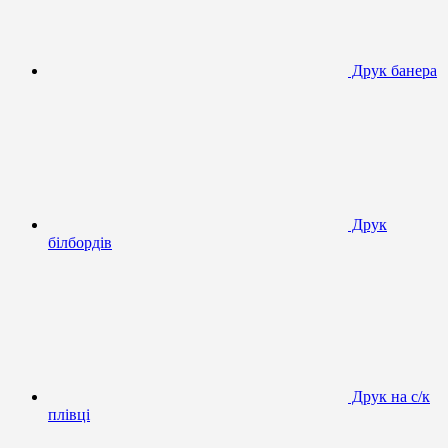
Друк банера
Друк
білбордів
Друк на с/к
плівці