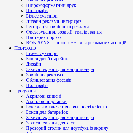
Широкоформатний друк
Поліграфія
Бізнес сувеніри
Дизайн реклами, інтер’єрів
Реєстрація зовнішньої реклами
Фрезерування, розкрій, гравірування
Плотерна порізка
BON SENS — программа для рекламних агенцій
Портфоліо
Бізнес сувеніри
Бокси для батарейок
Дизайн
Захисні екрани для кондиціонера
Зовнішня реклама
Облицювання фасадів
Поліграфія
Продукція
Акрилові кишені
Акрилові підставки
Бокс для визначення лояльності клієнта
Бокси для батарейок
Захисні екрани для кондиціонера
Захисні екрани для каси
Прозорий столик для ноутбука із акрилу