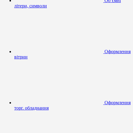
Об’ємні
літери, символи
Оформлення
вітрин
Оформлення
торг. обладнання