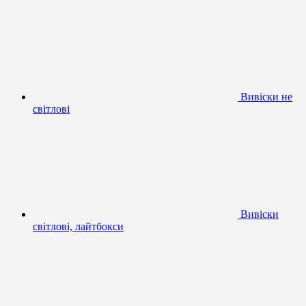
Вивіски не
світлові
Вивіски
світлові, лайтбокси