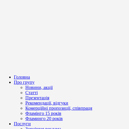
Головна
Про групу
Новини, акції
Статті
Презентація
Рекомендації, відгуки
Комерційні пропозиції, співпраця
Фламінго 15 років
Фламинго 20 років
Послуги
Зовнішня реклама