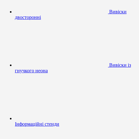
Вивіски
двосторонні
Вивіски із
гнучкого неона
Інформаційні стенди