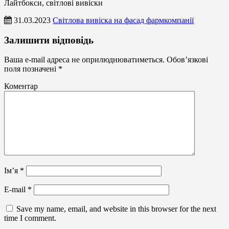
Лайтбокси, світлові вивіски
31.03.2023
Світлова вивіска на фасад фармкомпанії
Лайтбокси,
Залишити відповідь
світлові
вивіски
Ваша e-mail адреса не оприлюднюватиметься.
Обов’язкові
поля позначені
*
Коментар
Ім’я
*
E-mail
*
Save my name, email, and website in this browser for the next
time I comment.