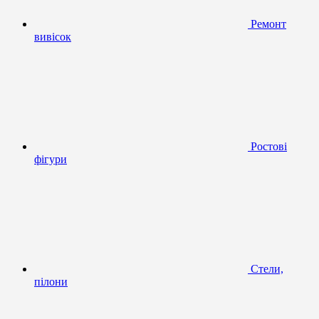
Ремонт
вивісок
Ростові
фігури
Стели,
пілони