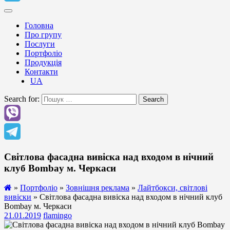
Головна
Про групу
Послуги
Портфоліо
Продукція
Контакти
UA
Search for:
Search
Світлова фасадна вивіска над входом в нічний
клуб Bombay м. Черкаси
»
Портфоліо
»
Зовнішня реклама
»
Лайтбокси, світлові
вивіски
» Світлова фасадна вивіска над входом в нічний клуб
Bombay м. Черкаси
21.01.2019
flamingo