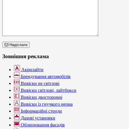
Надіслати
Зовнішня реклама
Акрилайти
Брендування автомобілів
Вивіски не світлові
Вивіски світлові, лайтбокси
Вивіски двосторонні
Вивіски із гнучкого неона
Інформаційні стенди
Дахові установки
Облицювання фасадів