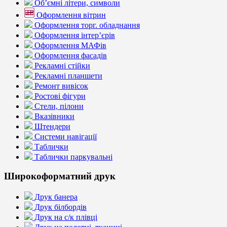
Об’ємні літери, символи
Оформлення вітрин
Оформлення торг. обладнання
Оформлення інтер’єрів
Оформлення МАФів
Оформлення фасадів
Рекламні стійки
Рекламні планшети
Ремонт вивісок
Ростові фігури
Стели, пілони
Вказівники
Штендери
Системи навігації
Таблички
Таблички паркувальні
Широкоформатний друк
Друк банера
Друк білбордів
Друк на с/к плівці