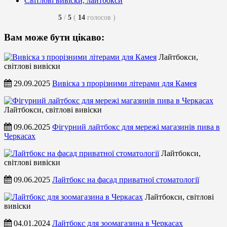
Світлові вивіски, лайтбокси
5
/
5
(
14
голосов
)
Вам може бути цікаво:
Лайтбокси,
світлові вивіски
29.09.2025
Вивіска з прорізними літерами для Камея
Лайтбокси, світлові вивіски
09.06.2025
Фігурний лайтбокс для мережі магазинів пива в
Черкасах
Лайтбокси,
світлові вивіски
09.06.2025
Лайтбокс на фасад приватної стоматології
Лайтбокси, світлові
вивіски
04.01.2024
Лайтбокс для зоомагазина в Черкасах