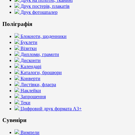
Друк на полотні, тканині
Друк постерів, плакатів
Друк фотошпалер
Поліграфія
Блокноти, щоденники
Буклети
Візитки
Дипломи, грамоти
Дисконти
Календарі
Каталоги, брошюри
Конверти
Листівки, флаєра
Наклейки
Запрошення
Теки
Цифровий друк формата А3+
Сувеніри
Вимпели