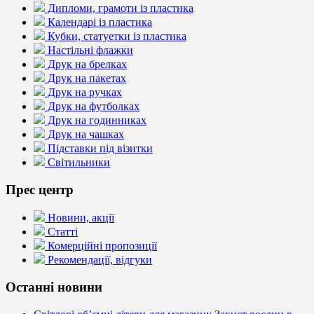
Дипломи, грамоти із пластика
Календарі із пластика
Кубки, статуетки із пластика
Настільні флажки
Друк на брелках
Друк на пакетах
Друк на ручках
Друк на футболках
Друк на годинниках
Друк на чашках
Підставки під візитки
Світильники
Прес центр
Новини, акції
Статті
Комерційні пропозиції
Рекомендації, відгуки
Останні новини