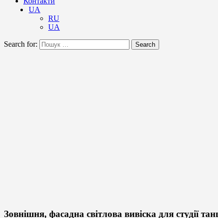
Контакти
UA
RU
UA
Search for:
Search
Зовнішня, фасадна світлова вивіска для студії тан