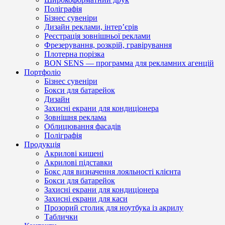
Поліграфія
Бізнес сувеніри
Дизайн реклами, інтер’єрів
Реєстрація зовнішньої реклами
Фрезерування, розкрій, гравірування
Плотерна порізка
BON SENS — программа для рекламних агенцій
Портфоліо
Бізнес сувеніри
Бокси для батарейок
Дизайн
Захисні екрани для кондиціонера
Зовнішня реклама
Облицювання фасадів
Поліграфія
Продукція
Акрилові кишені
Акрилові підставки
Бокс для визначення лояльності клієнта
Бокси для батарейок
Захисні екрани для кондиціонера
Захисні екрани для каси
Прозорий столик для ноутбука із акрилу
Таблички