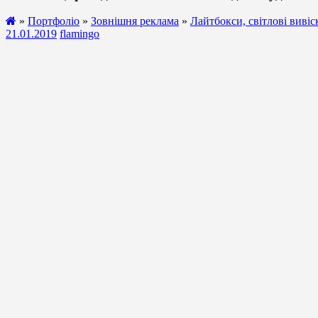
»
Портфоліо
»
Зовнішня реклама
»
Лайтбокси, світлові вивіс
21.01.2019
flamingo