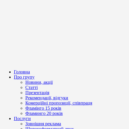
Головна
Про групу
Новини, акції
Статті
Презентація
Рекомендації, відгуки
Комерційні пропозиції, співпраця
Фламінго 15 років
Фламинго 20 років
Послуги
Зовнішня реклама
Широкоформатний друк