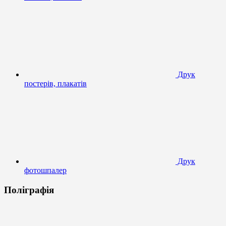
Друк
постерів, плакатів
Друк
фотошпалер
Поліграфія