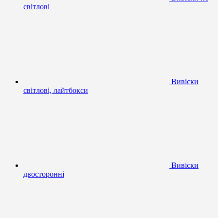
світлові
Вивіски
світлові, лайтбокси
Вивіски
двосторонні