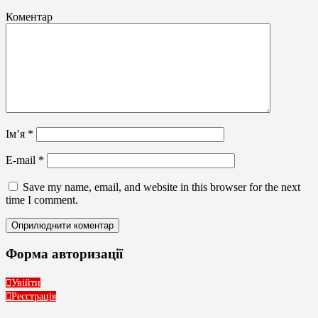
світлові
вивіски,
Коментар
планшети
Ім’я
*
E-mail
*
Save my name, email, and website in this browser for the next
time I comment.
Форма авторизації
Увійти
Реєстрація