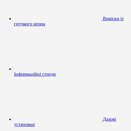
Вивіски із
гнучкого неона
Інформаційні стенди
Дахові
установки