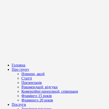
Головна
Про групу
Новини, акції
Статті
Презентація
Рекомендації, відгуки
Комерційні пропозиції, співпраця
Фламінго 15 років
Фламинго 20 років
Послуги
Зовнішня реклама