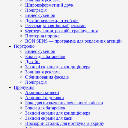
Широкоформатний друк
Поліграфія
Бізнес сувеніри
Дизайн реклами, інтер’єрів
Реєстрація зовнішньої реклами
Фрезерування, розкрій, гравірування
Плотерна порізка
BON SENS — программа для рекламних агенцій
Портфоліо
Бізнес сувеніри
Бокси для батарейок
Дизайн
Захисні екрани для кондиціонера
Зовнішня реклама
Облицювання фасадів
Поліграфія
Продукція
Акрилові кишені
Акрилові підставки
Бокс для визначення лояльності клієнта
Бокси для батарейок
Захисні екрани для кондиціонера
Захисні екрани для каси
Прозорий столик для ноутбука із акрилу