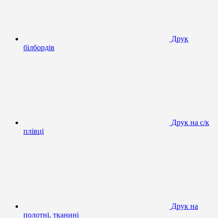
Друк
білбордів
Друк на с/к
плівці
Друк на
полотні, тканині