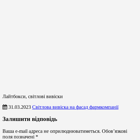
Лайтбокси, світлові вивіски
31.03.2023
Світлова вивіска на фасад фармкомпанії
Лайтбокси,
Залишити відповідь
світлові
вивіски
Ваша e-mail адреса не оприлюднюватиметься.
Обов’язкові
Не
поля позначені
*