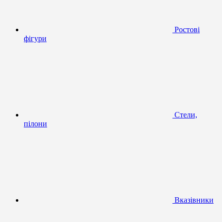
Ростові
фігури
Стели,
пілони
Вказівники