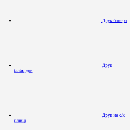
Друк банера
Друк
білбордів
Друк на с/к
плівці