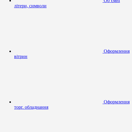
Об’ємні
літери, символи
Оформлення
вітрин
Оформлення
торг. обладнання