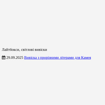
Лайтбокси, світлові вивіски
29.09.2025
Вивіска з прорізними літерами для Камея