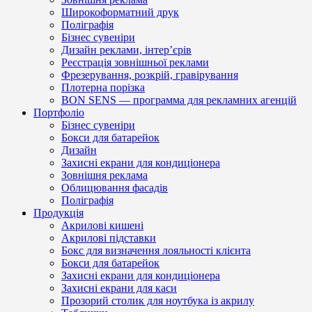
Широкоформатний друк
Поліграфія
Бізнес сувеніри
Дизайн реклами, інтер’єрів
Реєстрація зовнішньої реклами
Фрезерування, розкрій, гравірування
Плотерна порізка
BON SENS — программа для рекламних агенцій
Портфоліо
Бізнес сувеніри
Бокси для батарейок
Дизайн
Захисні екрани для кондиціонера
Зовнішня реклама
Облицювання фасадів
Поліграфія
Продукція
Акрилові кишені
Акрилові підставки
Бокс для визначення лояльності клієнта
Бокси для батарейок
Захисні екрани для кондиціонера
Захисні екрани для каси
Прозорий столик для ноутбука із акрилу