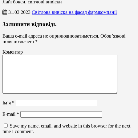
Лайтбокси, світлові вивіски
31.03.2023
Світлова вивіска на фасад фармкомпанії
Лайтбокси,
Залишити відповідь
світлові
вивіски
Ваша e-mail адреса не оприлюднюватиметься.
Обов’язкові
поля позначені
*
Коментар
Ім’я
*
E-mail
*
Save my name, email, and website in this browser for the next
time I comment.