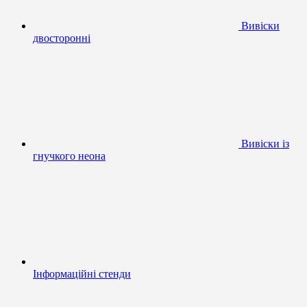
Вивіски
двосторонні
Вивіски із
гнучкого неона
Інформаційні стенди