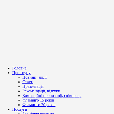
Головна
Про групу
Новини, акції
Статті
Презентація
Рекомендації, відгуки
Комерційні пропозиції, співпраця
Фламінго 15 років
Фламинго 20 років
Послуги
Зовнішня реклама