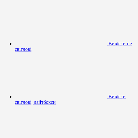
Вивіски не
світлові
Вивіски
світлові, лайтбокси