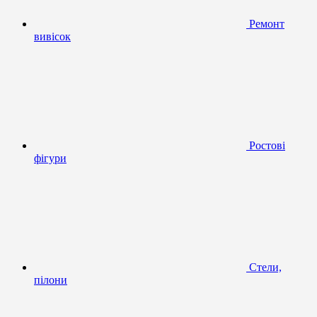
Ремонт
вивісок
Ростові
фігури
Стели,
пілони