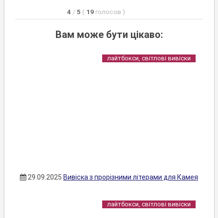
4
/
5
(
19
голосов
)
Вам може бути цікаво:
лайтбокси, світлові вивіски
29.09.2025
Вивіска з прорізними літерами для Камея
лайтбокси, світлові вивіски