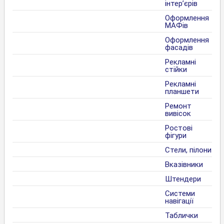
інтер’єрів
Оформлення
МАФів
Оформлення
фасадів
Рекламні
стійки
Рекламні
планшети
Ремонт
вивісок
Ростові
фігури
Стели, пілони
Вказівники
Штендери
Системи
навігації
Таблички