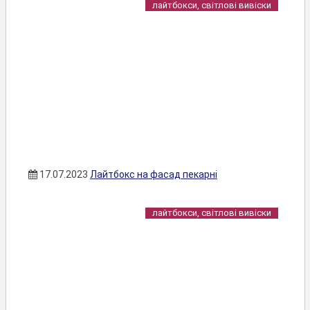
лайтбокси, світлові вивіски
17.07.2023
Лайтбокс на фасад пекарні
лайтбокси, світлові вивіски