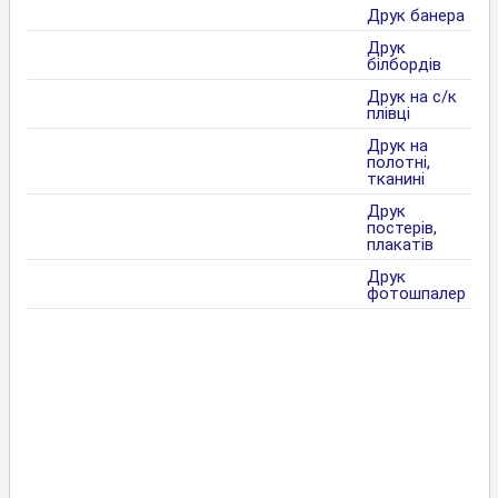
Друк банера
Друк
білбордів
Друк на с/к
плівці
Друк на
полотні,
тканині
Друк
постерів,
плакатів
Друк
фотошпалер