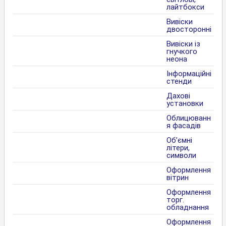
лайтбокси
Вивіски
двосторонні
Вивіски із
гнучкого
неона
Інформаційні
стенди
Дахові
установки
Облицюванн
я фасадів
Об’ємні
літери,
символи
Оформлення
вітрин
Оформлення
торг.
обладнання
Оформлення