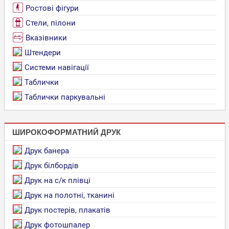
Ростові фігури
Стели, пілони
Вказівники
Штендери
Системи навігації
Таблички
Таблички паркувальні
ШИРОКОФОРМАТНИЙ ДРУК
Друк банера
Друк білбордів
Друк на с/к плівці
Друк на полотні, тканині
Друк постерів, плакатів
Друк фотошпалер