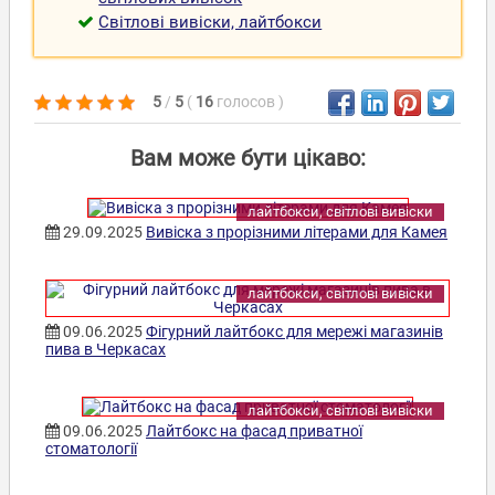
Світлові вивіски, лайтбокси
5
/
5
(
16
голосов
)
Вам може бути цікаво:
лайтбокси, світлові вивіски
29.09.2025
Вивіска з прорізними літерами для Камея
лайтбокси, світлові вивіски
09.06.2025
Фігурний лайтбокс для мережі магазинів
пива в Черкасах
лайтбокси, світлові вивіски
09.06.2025
Лайтбокс на фасад приватної
стоматології