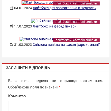
лайтбокси, світлові вивіски
04.01.2024
Лайтбокс для зоомагазина в Черкасах
лайтбокси, світлові вивіски
17.07.2023
Лайтбокс на фасад пекарні
лайтбокси, світлові вивіски
31.03.2023
Світлова вивіска на фасад фармкомпанії
ЛАЙТБОКСИ,
ЗАЛИШИТИ ВІДПОВІДЬ
СВІТЛОВІ
ВИВІСКИ
Ваша e-mail адреса не оприлюднюватиметься.
Обов’язкові поля позначені
*
Коментар