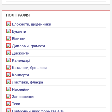
ПОЛІГРАФІЯ
Блокноти, щоденники
Буклети
Візитки
Дипломи, грамоти
Дисконти
Календарі
Каталоги, брошюри
Конверти
Листівки, флаєра
Наклейки
Запрошення
Теки
Цифровий друк формата А3+