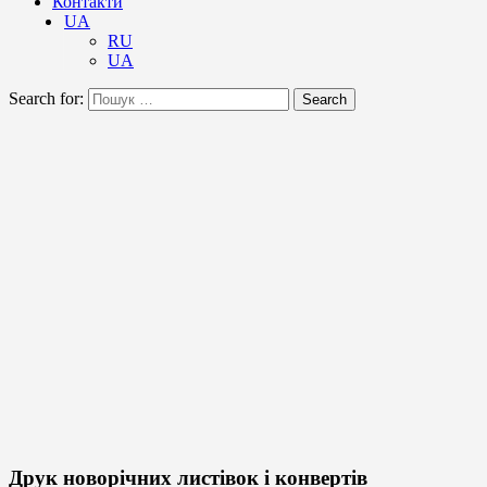
Контакти
UA
RU
UA
Search for:
Search
Друк новорічних листівок і конвертів