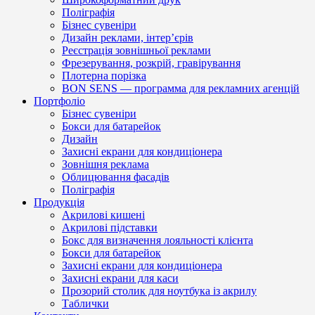
Поліграфія
Бізнес сувеніри
Дизайн реклами, інтер’єрів
Реєстрація зовнішньої реклами
Фрезерування, розкрій, гравірування
Плотерна порізка
BON SENS — программа для рекламних агенцій
Портфоліо
Бізнес сувеніри
Бокси для батарейок
Дизайн
Захисні екрани для кондиціонера
Зовнішня реклама
Облицювання фасадів
Поліграфія
Продукція
Акрилові кишені
Акрилові підставки
Бокс для визначення лояльності клієнта
Бокси для батарейок
Захисні екрани для кондиціонера
Захисні екрани для каси
Прозорий столик для ноутбука із акрилу
Таблички