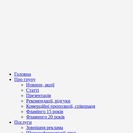
Головна
Про групу
Новини, акції
Статті
Презентація
Рекомендації, відгуки
Комерційні пропозиції, співпраця
Фламінго 15 років
Фламинго 20 років
Послуги
Зовнішня реклама
Широкоформатний друк