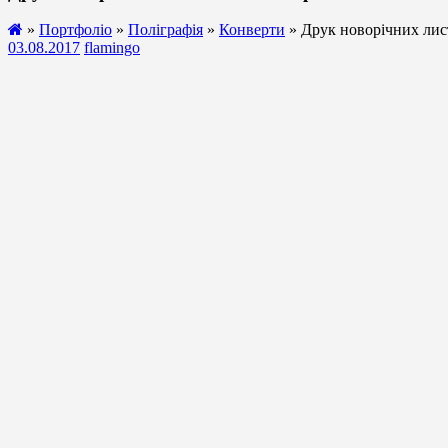
»
Портфоліо
»
Поліграфія
»
Конверти
» Друк новорічних лист
03.08.2017
flamingo