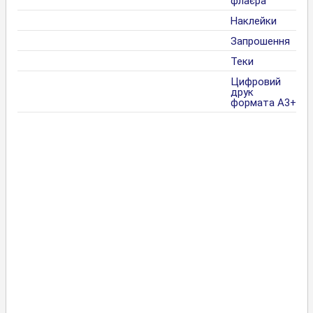
флаєра
Наклейки
Запрошення
Теки
Цифровий
друк
формата А3+