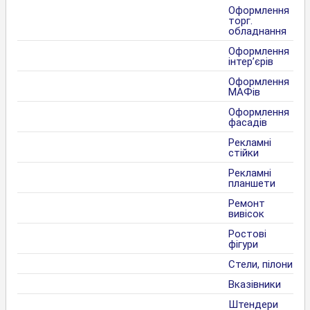
Оформлення
торг.
обладнання
Оформлення
інтер’єрів
Оформлення
МАФів
Оформлення
фасадів
Рекламні
стійки
Рекламні
планшети
Ремонт
вивісок
Ростові
фігури
Стели, пілони
Вказівники
Штендери