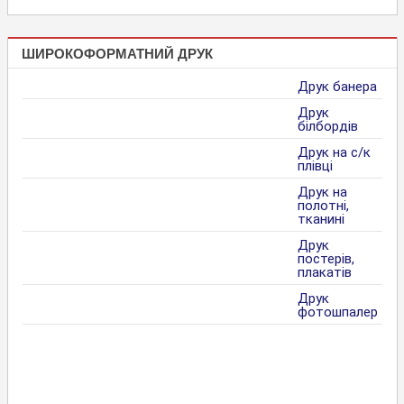
ШИРОКОФОРМАТНИЙ ДРУК
Друк банера
Друк
білбордів
Друк на с/к
плівці
Друк на
полотні,
тканині
Друк
постерів,
плакатів
Друк
фотошпалер