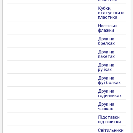
Кубки,
статуетки із
пластика
Настільні
флажки
Друк на
брелках
Друк на
пакетах
Друк на
ручках
Друк на
футболках
Друк на
годинниках
Друк на
чашках
Підставки
під візитки
Світильники