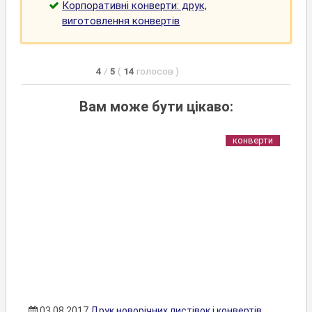
Корпоративні конверти: друк,
виготовлення конвертів
4
/
5
(
14
голосов
)
Вам може бути цікаво:
конверти
03.08.2017
Друк новорічних листівок і конвертів