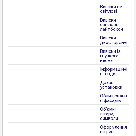
Вивіски не
світлові
Вивіски
світлові,
лайтбокси
Вивіски
двосторонні
Вивіски із
гнучкого
неона
Інформаційні
стенди
Дахові
установки
Облицюванн
я фасадів
Об’ємні
літери,
символи
Оформлення
вітрин