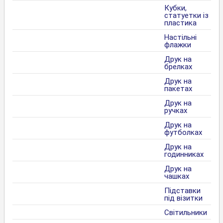
Кубки,
статуетки із
пластика
Настільні
флажки
Друк на
брелках
Друк на
пакетах
Друк на
ручках
Друк на
футболках
Друк на
годинниках
Друк на
чашках
Підставки
під візитки
Світильники