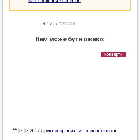
виготовлення конвертів
4
/
5
(
8
голосов
)
Вам може бути цікаво:
конверти
03.08.2017
Друк новорічних листівок і конвертів