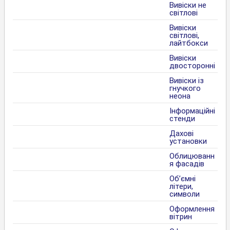
Вивіски не
світлові
Вивіски
світлові,
лайтбокси
Вивіски
двосторонні
Вивіски із
гнучкого
неона
Інформаційні
стенди
Дахові
установки
Облицюванн
я фасадів
Об’ємні
літери,
символи
Оформлення
вітрин