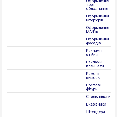
Оформлення
торг.
обладнання
Оформлення
інтер’єрів
Оформлення
МАФів
Оформлення
фасадів
Рекламні
стійки
Рекламні
планшети
Ремонт
вивісок
Ростові
фігури
Стели, пілони
Вказівники
Штендери