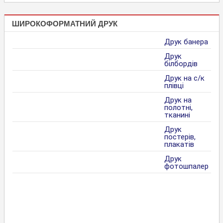
ШИРОКОФОРМАТНИЙ ДРУК
Друк банера
Друк
білбордів
Друк на с/к
плівці
Друк на
полотні,
тканині
Друк
постерів,
плакатів
Друк
фотошпалер