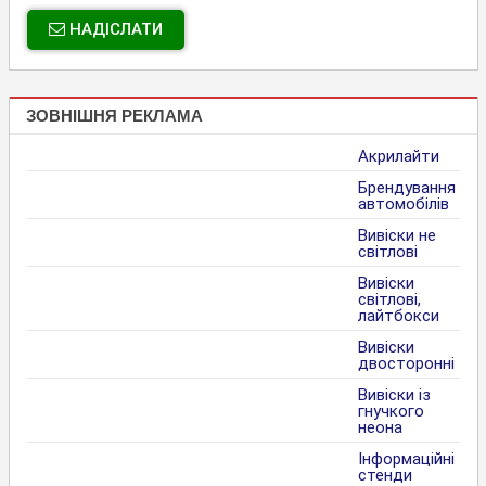
НАДІСЛАТИ
ЗОВНІШНЯ РЕКЛАМА
Акрилайти
Брендування
автомобілів
Вивіски не
світлові
Вивіски
світлові,
лайтбокси
Вивіски
двосторонні
Вивіски із
гнучкого
неона
Інформаційні
стенди