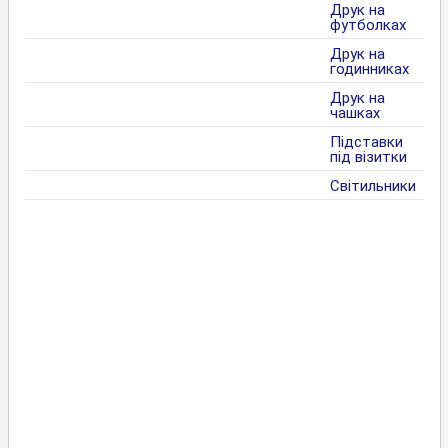
Друк на
футболках
Друк на
годинниках
Друк на
чашках
Підставки
під візитки
Світильники