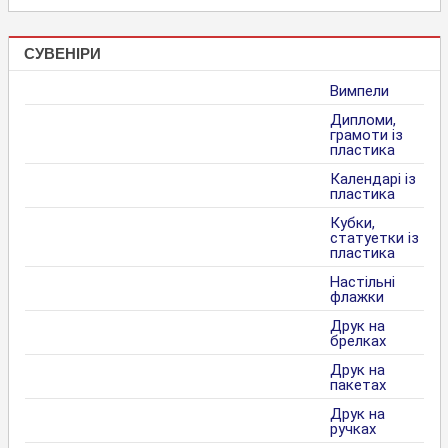
СУВЕНІРИ
Вимпели
Дипломи,
грамоти із
пластика
Календарі із
пластика
Кубки,
статуетки із
пластика
Настільні
флажки
Друк на
брелках
Друк на
пакетах
Друк на
ручках