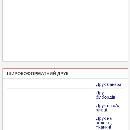
ШИРОКОФОРМАТНИЙ ДРУК
Друк банера
Друк
білбордів
Друк на с/к
плівці
Друк на
полотні,
тканині