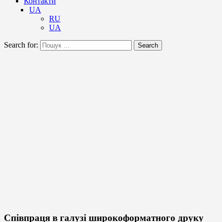
Контакти
UA
RU
UA
Search for:
Search
Співпраця в галузі широкоформатного друку