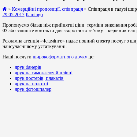
»
Комерційні пропозиції, співпраця
» Співпраця в галузі ши
29.05.2017
flamingo
Пропонуємо більш ніж прийнятні ціни, терміни виконання робіт
07
або залиште контакти для зворотного зв’язку – керівник напр
Рекламна агенція «Фламінго» надає повний спектр послуг з шир
найсучаснішому устаткуванні.
Наші послуги
широкоформатного друку
це:
друк банерів
друк на самоклеючій плівці
друк постерів, плакатів
друк на полотні
друк фотошпалер