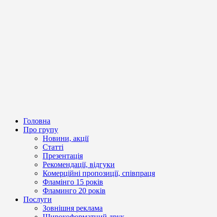
Головна
Про групу
Новини, акції
Статті
Презентація
Рекомендації, відгуки
Комерційні пропозиції, співпраця
Фламінго 15 років
Фламинго 20 років
Послуги
Зовнішня реклама
Широкоформатний друк