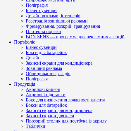
Поліграфія
Бізнес сувеніри
Дизайн реклами, інтер’єрів
Реєстрація зовнішньої реклами
Фрезерування, розкрій, гравірування
Плотерна порізка
BON SENS — программа для рекламних агенцій
Портфоліо
Бізнес сувеніри
Бокси для батарейок
Дизайн
Захисні екрани для кондиціонера
Зовнішня реклама
Облицювання фасадів
Поліграфія
Продукція
Акрилові кишені
Акрилові підставки
Бокс для визначення лояльності клієнта
Бокси для батарейок
Захисні екрани для кондиціонера
Захисні екрани для каси
Прозорий столик для ноутбука із акрилу
Таблички