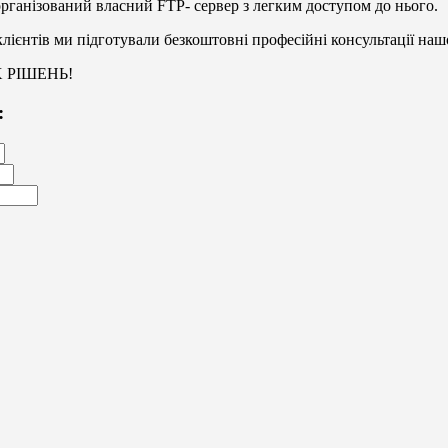
організований власний FTP- сервер з легким доступом до нього.
ієнтів ми підготували безкоштовні професійні консультації нашо
 РІШЕНЬ!
: