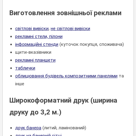
Виготовлення зовнішньої реклами
світлові вивіски
,
не світлові вивіски
рекламні стели, пілони
інформаційні стенди
(куточок покупця, споживача)
щити-вказівники
рекламні планшети
таблички
облицювання будівель композитними панелями
та
інше
Широкоформатний друк (ширина
друку до 3,2 м.)
друк банера
(литий, ламінований)
друк на банерній сітці