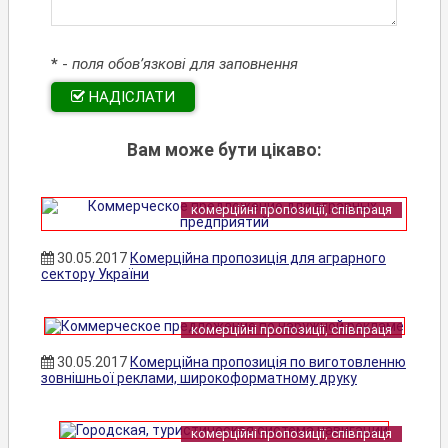
*
-
поля обов’язкові для заповнення
НАДІСЛАТИ
Вам може бути цікаво:
комерційні пропозиції, співпраця
30.05.2017
Комерційна пропозиція для аграрного
сектору України
комерційні пропозиції, співпраця
30.05.2017
Комерційна пропозиція по виготовленню
зовнішньої реклами, широкоформатному друку
комерційні пропозиції, співпраця