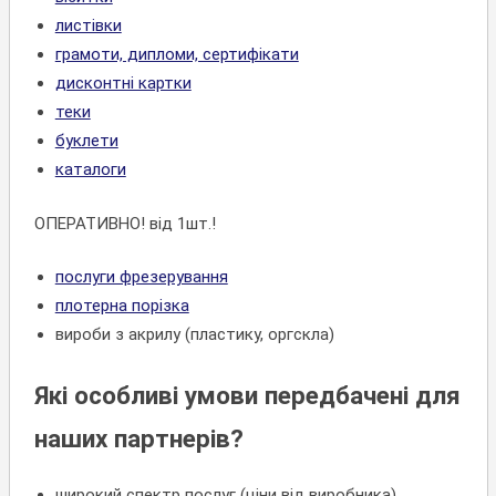
листівки
грамоти, дипломи, сертифікати
дисконтні картки
теки
буклети
каталоги
ОПЕРАТИВНО! від 1шт.!
послуги фрезерування
плотерна порізка
вироби з акрилу (пластику, оргскла)
Які особливі умови передбачені для
наших партнерів?
широкий спектр послуг (ціни від виробника)