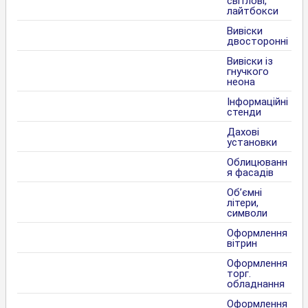
світлові,
лайтбокси
Вивіски
двосторонні
Вивіски із
гнучкого
неона
Інформаційні
стенди
Дахові
установки
Облицюванн
я фасадів
Об’ємні
літери,
символи
Оформлення
вітрин
Оформлення
торг.
обладнання
Оформлення