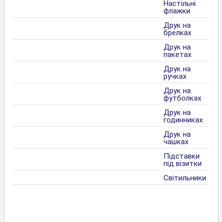
Настільні
флажки
Друк на
брелках
Друк на
пакетах
Друк на
ручках
Друк на
футболках
Друк на
годинниках
Друк на
чашках
Підставки
під візитки
Світильники