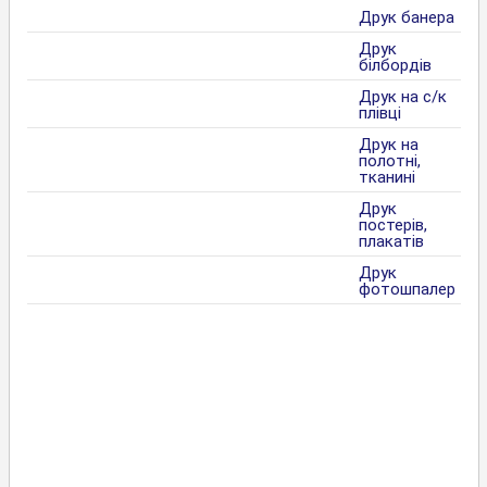
Друк банера
Друк
білбордів
Друк на с/к
плівці
Друк на
полотні,
тканині
Друк
постерів,
плакатів
Друк
фотошпалер