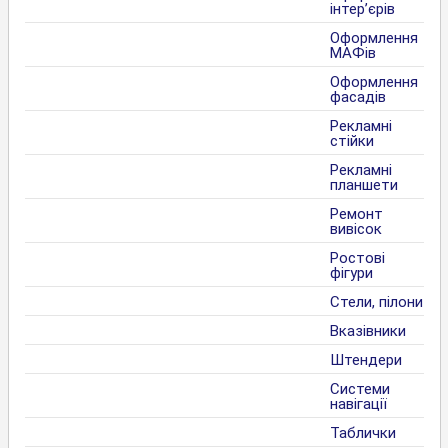
інтер’єрів
Оформлення
МАФів
Оформлення
фасадів
Рекламні
стійки
Рекламні
планшети
Ремонт
вивісок
Ростові
фігури
Стели, пілони
Вказівники
Штендери
Системи
навігації
Таблички