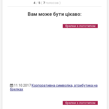
4
/
5
(
7
голосов
)
Вам може бути цікаво:
брелки з логотипом
11.10.2017
Корпоративна символіка, атрибутика на
брелках
брелки з логотипом