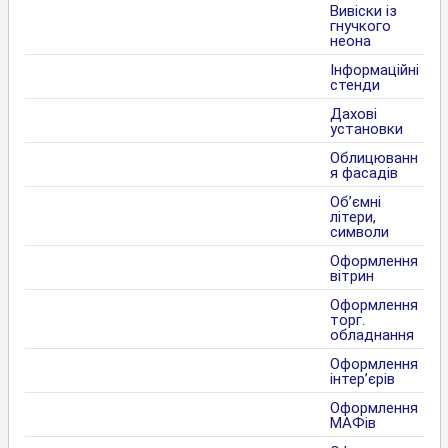
Вивіски із
гнучкого
неона
Інформаційні
стенди
Дахові
установки
Облицюванн
я фасадів
Об’ємні
літери,
символи
Оформлення
вітрин
Оформлення
торг.
обладнання
Оформлення
інтер’єрів
Оформлення
МАФів