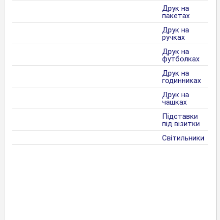
Друк на
пакетах
Друк на
ручках
Друк на
футболках
Друк на
годинниках
Друк на
чашках
Підставки
під візитки
Світильники