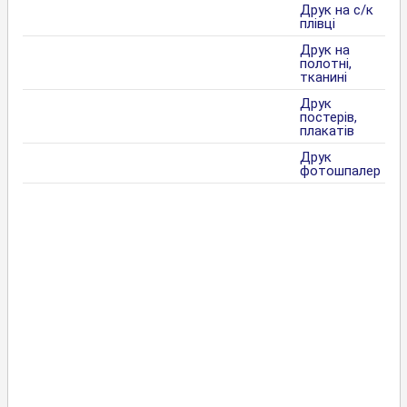
Друк на с/к
плівці
Друк на
полотні,
тканині
Друк
постерів,
плакатів
Друк
фотошпалер