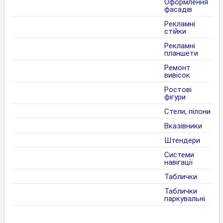
Оформлення
фасадів
Рекламні
стійки
Рекламні
планшети
Ремонт
вивісок
Ростові
фігури
Стели, пілони
Вказівники
Штендери
Системи
навігації
Таблички
Таблички
паркувальні