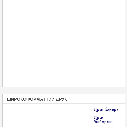
ШИРОКОФОРМАТНИЙ ДРУК
Друк банера
Друк
білбордів