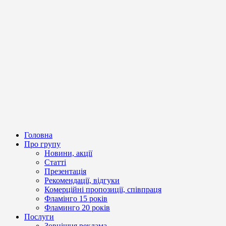
Головна
Про групу
Новини, акції
Статті
Презентація
Рекомендації, відгуки
Комерційні пропозиції, співпраця
Фламінго 15 років
Фламинго 20 років
Послуги
Зовнішня реклама