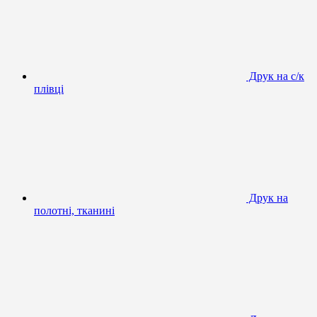
Друк на с/к
плівці
Друк на
полотні, тканині