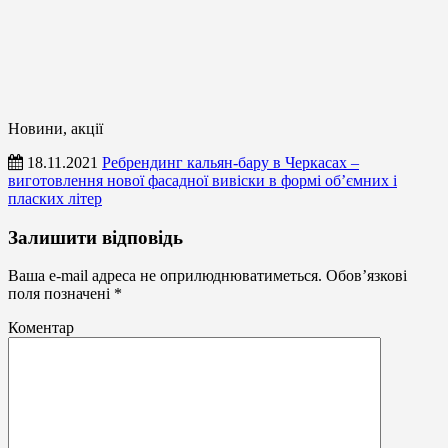
Новини, акції
18.11.2021
Ребрендинг кальян-бару в Черкасах –
виготовлення нової фасадної вивіски в формі об’ємних і
пласких літер
Статті
Залишити відповідь
Ваша e-mail адреса не оприлюднюватиметься.
Обов’язкові
поля позначені
*
Коментар