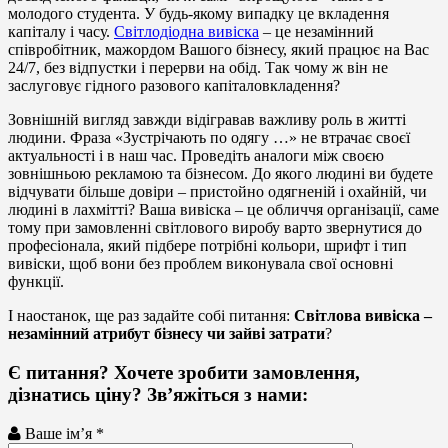
молодого студента. У будь-якому випадку це вкладення
капіталу і часу.
Світлодіодна вивіска
– це незамінний
співробітник, мажордом Вашого бізнесу, який працює на Вас
24/7, без відпустки і перерви на обід. Так чому ж він не
заслуговує гідного разового капіталовкладення?
Зовнішній вигляд завжди відігравав важливу роль в житті
людини. Фраза «Зустрічають по одягу …» не втрачає своєї
актуальності і в наш час. Проведіть аналоги між своєю
зовнішньою рекламою та бізнесом. До якого людині ви будете
відчувати більше довіри – пристойно одягненій і охайній, чи
людині в лахмітті? Ваша вивіска – це обличчя організації, саме
тому при замовленні світлового виробу варто звернутися до
професіонала, який підбере потрібні кольори, шрифт і тип
вивіски, щоб вони без проблем виконувала свої основні
функції.
І наостанок, ще раз задайте собі питання:
Світлова вивіска –
незамінний атрибут бізнесу чи зайві затрати
?
Є питання? Хочете зробити замовлення,
дізнатись ціну? Зв’яжіться з нами:
Ваше ім’я *