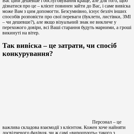
Вас ціни дешевше і обслуговування краще, але для того, щоб
дізнатися про це – клієнт повинен зайти до Вас, і саме вивіска
може Вам з цим допомогти. Безсумнівно, існує безліч інших
способів розповісти про свої переваги (буклети, листівки, ЗМІ
– чи дешевше?), але якщо візуальний знак не викличе у
перехожого довіри, всі Ваші старання будуть марними, а гроші
викинуті на вітер.
Так вивіска – це затрати, чи спосіб
конкурування?
Персонал – це
важлива складова взаємодії з клієнтом. Кожен хоче найняти
досвідченого фахівця, чи ж самі «вирощують» такого з