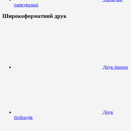
паркувальні
Широкоформатний друк
Друк банера
Друк
білбордів