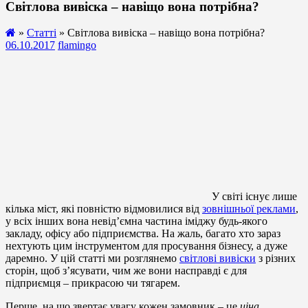
Світлова вивіска – навіщо вона потрібна?
»
Статті
» Світлова вивіска – навіщо вона потрібна?
06.10.2017
flamingo
У світі існує лише
кілька міст, які повністю відмовилися від
зовнішньої реклами
,
у всіх інших вона невід’ємна частина іміджу будь-якого
закладу, офісу або підприємства. На жаль, багато хто зараз
нехтують цим інструментом для просування бізнесу, а дуже
даремно. У цій статті ми розглянемо
світлові вивіски
з різних
сторін, щоб з’ясувати, чим же вони насправді є для
підприємця – прикрасою чи тягарем.
Перше, на що звертає увагу кожен замовник – це
ціна
.