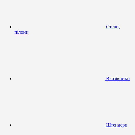
Стели,
пілони
Вказівники
Штендери