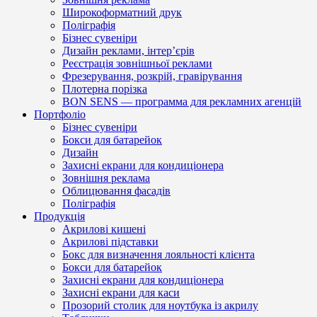
Широкоформатний друк
Поліграфія
Бізнес сувеніри
Дизайн реклами, інтер’єрів
Реєстрація зовнішньої реклами
Фрезерування, розкрій, гравірування
Плотерна порізка
BON SENS — программа для рекламних агенцій
Портфоліо
Бізнес сувеніри
Бокси для батарейок
Дизайн
Захисні екрани для кондиціонера
Зовнішня реклама
Облицювання фасадів
Поліграфія
Продукція
Акрилові кишені
Акрилові підставки
Бокс для визначення лояльності клієнта
Бокси для батарейок
Захисні екрани для кондиціонера
Захисні екрани для каси
Прозорий столик для ноутбука із акрилу