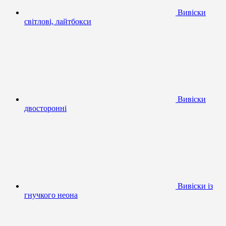
Вивіски
світлові, лайтбокси
Вивіски
двосторонні
Вивіски із
гнучкого неона