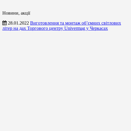
Новини, акції
28.01.2022
Виготовлення та монтаж об’ємних світлових
літер на дах Торгового центру Univermag у Черкасах