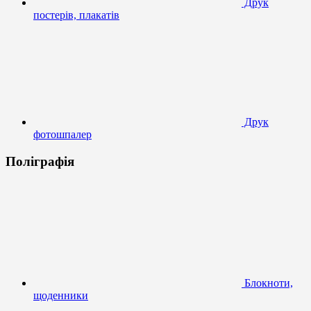
Друк
постерів, плакатів
Друк
фотошпалер
Поліграфія
Блокноти,
щоденники