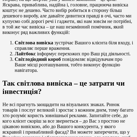
Яскрава, приваблива, надійна і, головне, працююча вивіска
коштує не дешево. Часто вибір робиться в сторону більш
дешевого виробу, але давайте дивитися правді в очі, часто ми
купуємо собі дорогі речі і гаджети, які нам зовсім не потрібні,
в той же час вивіска – це наш незамінний помічник, який
виконує ряд важливих функцій:
Світлова вивіска
зустрічає Вашого клієнта біля входу, і
справляє перше враження.
Лайтбокс
інформує перехожих про Ваш рід діяльності.
Світлодіодний короб
повідомляє відвідувачам про
Ваше місці розташування, тобто виконує функцію
навігатора.
Так світлова вивіска – це затрати чи
інвестиція?
Не всі прагнуть заощадити на візуальних знаках. Ринок
товарів і послуг великий і зростає з кожним днем, тому багато
хто розуміє користь зовнішньої реклами. Запитайте себе, до
кого клієнт скоріш за все звернеться – до Вас з простою не
цікавою вивіскою, або до Вашого конкурента, у якого
яскравий і привабливий фасад? Ви можете заперечити, що у