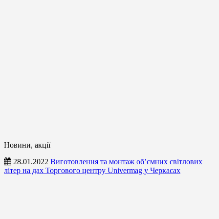
Новини, акції
28.01.2022
Виготовлення та монтаж об’ємних світлових
літер на дах Торгового центру Univermag у Черкасах