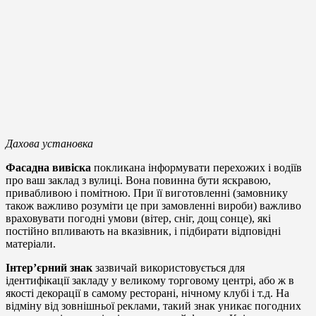
Дахова установка
Фасадна вивіска
покликана інформувати перехожих і водіїв
про ваш заклад з вулиці. Вона повинна бути яскравою,
привабливою і помітною. При її виготовленні (замовнику
також важливо розуміти це при замовленні вироби) важливо
враховувати погодні умови (вітер, сніг, дощ сонце), які
постійно впливають на вказівник, і підбирати відповідні
матеріали.
Інтер’єрний знак
зазвичай використовується для
ідентифікації закладу у великому торговому центрі, або ж в
якості декорації в самому ресторані, нічному клубі і т.д. На
відміну від зовнішньої реклами, такий знак уникає погодних