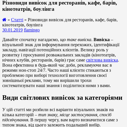
Різновиди вивісок для ресторанів, кафе, барів,
кінотеатрів, боулінга
»
Статті
» Різновиди вивісок для ресторанів, кафе, барів,
кінотеатрів, боулінга
30.01.2019
flamingo
Давайте спочатку нагадаємо,
що таке вивіска
.
Вивіска
–
візуальний знак для інформування перехожих, ідентифікації
закладу, навігації потенційних клієнтів. Велику роль у
розвитку і просуванні розважальних закладів (кінотеатрів,
нічних клубів, ресторанів, барів) грає саме
світлова вивіска
.
Вона ефективна в будь-який час доби, рекламуючи вас в
режими нон-стоп 24/7. Часто наші клієнти стикаються з
проблемою при виборі технології виготовлення своєї
зовнішньої реклами, тому ми вирішили трохи
систематизувати наші знання і поділитися ними з вами.
Види світлових вивісок за категоріями
У цій статті ми розбили всі варіанти візуальних знаків на
кілька категорій –
тип знаку, місце застосування, спосіб
підсвічування
. В першу чергу, вам варто визначитися саме з
типом знака, від цього залежить подальший вибір.