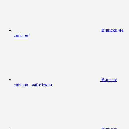
Вивіски не
світлові
Вивіски
світлові, лайтбокси