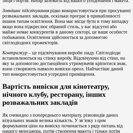
лиця і бортів. Вибір залежить від вашого уподобання і макета.
Зовнішнє підсвічування
рідко використовується при просуванні
розважальних закладів, оскільки програє в привабливості
іншим типам освітлення. Вона має місце бути в тому випадку
якщо вона підкреслює обраний стиль, у вас відсутні або
майже немає конкурентів в даному секторі, це ваше особисте
побажання. Освітлення здійснюється за допомогою
світлодіодних прожекторів.
Контражур
– це підсвічування вироби ззаду. Світлодіоди
встановлюються на стінку виробу. Відсвічуючи від стіни, на
яку за допомогою дистанційних утримувачів кріпитися знак,
вони створюють навколо вивіски ореол. Найчастіше даний
тип використовується усередині приміщення.
Вартість вивіски для кінотеатру,
нічного клубу, ресторану, інших
розважальних закладів
Як очевидно з попереднього матеріалу, різновидів даних
візуальних знаків велика кількість. У зв’язку з цим
формування ціни на вивіску починається з ряду питань від
нашого менеджера, потім створення макета і тільки потім