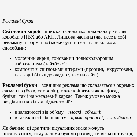
Рекламні букви
Світловий короб
– вивіска, основа якої виконана у вигляді
коробки з ПВХ або АКП. Лицьова частина (яка несе в собі
рекламну інформацію) може бути виконана декількома
способами:
молочний акрил, тонований повнокольоровим
зображенням (лайтбокс);
композит зі світловими літерами (прорізні, інкрустовані,
накладні більш докладно у нас на сайті).
Рекламні букви
– зовнішня реклама що складається з окремих
елементів (букв, символів), може кріпитися як на фасад
будівлі, так і на металевий каркас. Також умовно можна
розділити на кілька підкатегорій:
в залежності від об’єму –
плоскі і об’ємні
;
в залежності від шрифту –
прямі, прописні, із зарубками
.
Як бачимо, ці два типи візуальних знака можуть
поєднуватися, тому далі ми будемо розглядати всі конструкції,