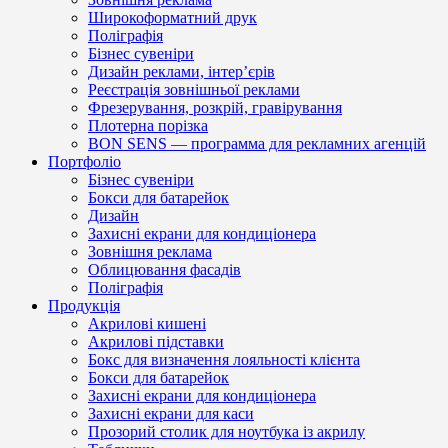
Широкоформатний друк
Поліграфія
Бізнес сувеніри
Дизайн реклами, інтер’єрів
Реєстрація зовнішньої реклами
Фрезерування, розкрій, гравірування
Плотерна порізка
BON SENS — программа для рекламних агенцій
Портфоліо
Бізнес сувеніри
Бокси для батарейок
Дизайн
Захисні екрани для кондиціонера
Зовнішня реклама
Облицювання фасадів
Поліграфія
Продукція
Акрилові кишені
Акрилові підставки
Бокс для визначення лояльності клієнта
Бокси для батарейок
Захисні екрани для кондиціонера
Захисні екрани для каси
Прозорий столик для ноутбука із акрилу