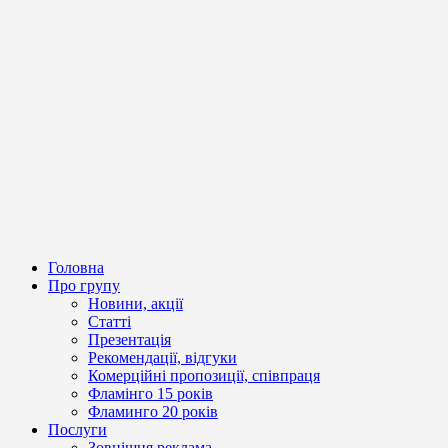
Головна
Про групу
Новини, акції
Статті
Презентація
Рекомендації, відгуки
Комерційні пропозиції, співпраця
Фламінго 15 років
Фламинго 20 років
Послуги
Зовнішня реклама