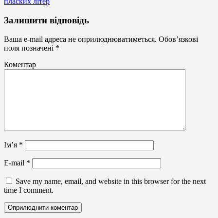
пласких літер
Статті
Залишити відповідь
Ваша e-mail адреса не оприлюднюватиметься.
Обов’язкові
поля позначені
*
Коментар
Ім’я
*
E-mail
*
Save my name, email, and website in this browser for the next
time I comment.