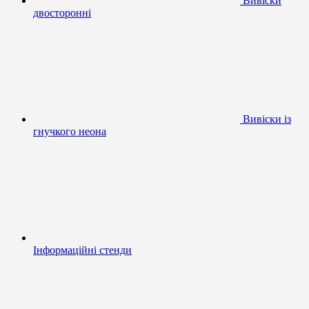
Вивіски
двосторонні
Вивіски із
гнучкого неона
Інформаційні стенди