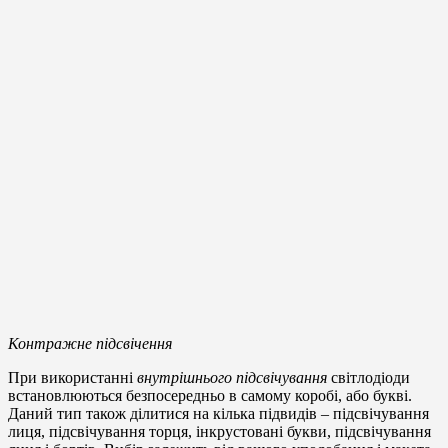
Контражне підсвічення
При використанні
внутрішнього підсвічування
світлодіоди
встановлюються безпосередньо в самому коробі, або букві.
Даний тип також ділитися на кілька підвидів – підсвічування
лиця, підсвічування торця, інкрустовані букви, підсвічування