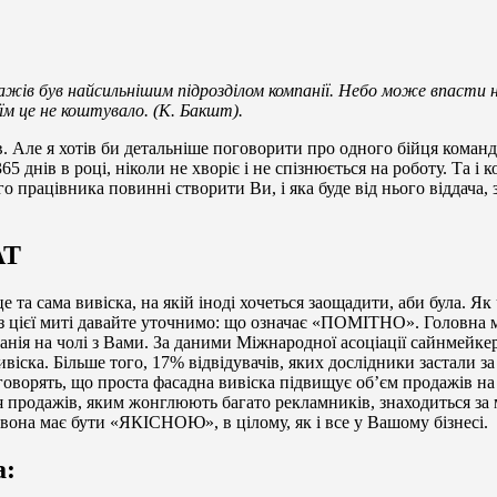
дажів був найсильнішим підрозділом компанії. Небо може впасти 
їм це не коштувало. (К. Бакшт).
ів. Але я хотів би детальніше поговорити про одного бійця коман
5 днів в році, ніколи не хворіє і не спізнюється на роботу. Та і 
о працівника повинні створити Ви, і яка буде від нього віддача, з
АТ
 це та сама вивіска, на якій іноді хочеться заощадити, аби була. 
 з цієї миті давайте уточнимо: що означає «ПОМІТНО». Головна 
нія на чолі з Вами. За даними Міжнародної асоціації сайнмейкері
віска. Більше того, 17% відвідувачів, яких дослідники застали з
говорять, що проста фасадна вивіска підвищує об’єм продажів на 
 продажів, яким жонглюють багато рекламників, знаходиться за 
вона має бути «ЯКІСНОЮ», в цілому, як і все у Вашому бізнесі.
а: