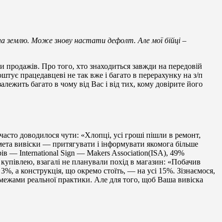
на землю. Може знову настати дефолт. Але мої бійці –
ди продажів. Про того, хто знаходиться завжди на передовій
коштує працедавцеві не так вже і багато в перерахунку на з/п
алежить багато в чому від Вас і від тих, кому довірите його
Як часто доводилося чути: «Хлопці, усі гроші пішли в ремонт,
мета вивіски — притягувати і інформувати якомога більше
в — International Sign — Makers Association(ISA), 49%
а купівлею, взагалі не планували похід в магазин: «Побачив
3%, а конструкція, що окремо стоїть, — на усі 15%. Зізнаємося,
межами реальної практики. Але для того, щоб Ваша вивіска