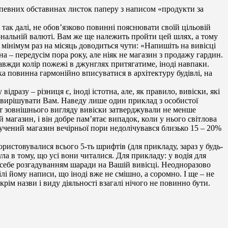
и певних обставинах листок паперу з написом «продукти за
 і так далі, не обов’язково повинні пояснювати своїй цільовій
іональній валюті. Вам же ще належить пройти цей шлях, а тому
к мінімум раз на місяць доводиться чути: «Напишіть на вивісці
на – передусім пора року, але ніяк не магазин з продажу гардин.
завжди колір пожежі в джунглях притягатиме, іноді навпаки.
ска повинна гармонійно вписуватися в архітектуру будівлі, на
ідразу – різниця є, іноді істотна, але, як правило, вивіски, які
и – вирішувати Вам. Наведу лише один приклад з особистої
ет зовнішнього вигляду вивіски затверджували не менше
й магазин, і він добре пам’ятає випадок, коли у нього світлова
ручений магазин вечірньої пори недолічувався близько 15 – 20%
стовувалися всього 5-ть шрифтів (для прикладу, зараз у будь-
ла в тому, що усі вони читалися. Для прикладу: у водія для
е себе розгадуванням шаради на Вашій вивісці. Неодноразово
ілі йому написи, що іноді вже не смішно, а соромно. І ще – не
рім назви і виду діяльності взагалі нічого не повинно бути.