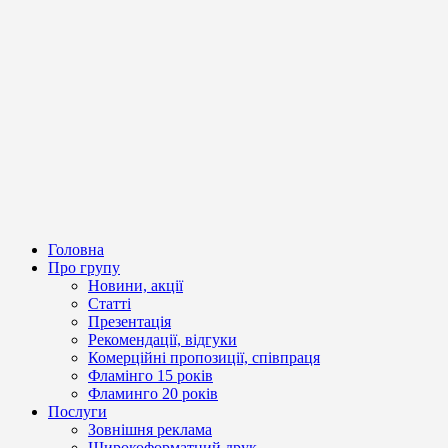
Головна
Про групу
Новини, акції
Статті
Презентація
Рекомендації, відгуки
Комерційні пропозиції, співпраця
Фламінго 15 років
Фламинго 20 років
Послуги
Зовнішня реклама
Широкоформатний друк