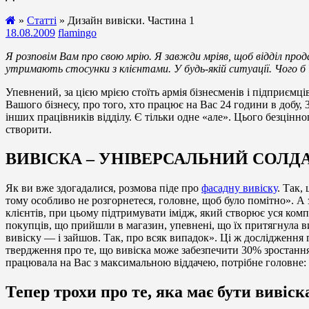
»
Статті
» Дизайн вивіски. Частина 1
18.08.2009
flamingo
Я розповім Вам про свою мрію. Я завжди мріяв, щоб відділ про
утримають стосунки з клієнтами. У будь-якій ситуації. Чого б 
Упевнений, за цією мрією стоїть армія бізнесменів і підприємц
Вашого бізнесу, про того, хто працює на Вас 24 години в добу, 36
інших працівників відділу. Є тільки одне «але». Цього безцінног
створити.
ВИВІСКА – УНІВЕРСАЛЬНИЙ СОЛД
Як ви вже здогадалися, розмова піде про
фасадну вивіску
. Так,
тому особливо не розгорнетеся, головне, щоб було помітно». А
клієнтів, при цьому підтримувати імідж, який створює уся компа
покупців, що прийшли в магазин, упевнені, що їх притягнула ви
вивіску — і зайшов. Так, про всяк випадок». Ці ж дослідження 
твердження про те, що вивіска може забезпечити 30% зростання
працювала на Вас з максимальною віддачею, потрібне головне: 
Тепер трохи про те, яка має бути вивіск