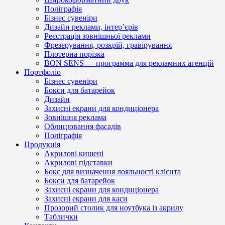
Поліграфія
Бізнес сувеніри
Дизайн реклами, інтер’єрів
Реєстрація зовнішньої реклами
Фрезерування, розкрій, гравірування
Плотерна порізка
BON SENS — программа для рекламних агенцій
Портфоліо
Бізнес сувеніри
Бокси для батарейок
Дизайн
Захисні екрани для кондиціонера
Зовнішня реклама
Облицювання фасадів
Поліграфія
Продукція
Акрилові кишені
Акрилові підставки
Бокс для визначення лояльності клієнта
Бокси для батарейок
Захисні екрани для кондиціонера
Захисні екрани для каси
Прозорий столик для ноутбука із акрилу
Таблички