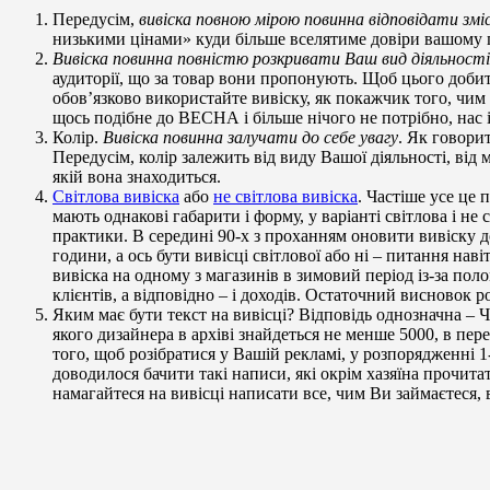
Передусім,
вивіска повною мірою повинна відповідати змі
низькими цінами» куди більше вселятиме довіри вашому 
Вивіска повинна повністю розкривати Ваш вид діяльності
аудиторії, що за товар вони пропонують. Щоб цього добит
обов’язково використайте вивіску, як покажчик того, чим 
щось подібне до ВЕСНА і більше нічого не потрібно, нас і 
Колір.
Вивіска повинна залучати до себе увагу
. Як говори
Передусім, колір залежить від виду Вашої діяльності, від
якій вона знаходиться.
Світлова вивіска
або
не світлова вивіска
. Частіше усе це 
мають однакові габарити і форму, у варіанті світлова і не
практики. В середині 90-х з проханням оновити вивіску 
години, а ось бути вивісці світлової або ні – питання наві
вивіска на одному з магазинів в зимовий період із-за по
клієнтів, а відповідно – і доходів. Остаточний висновок р
Яким має бути текст на вивісці? Відповідь однозначна –
якого дизайнера в архіві знайдеться не менше 5000, в пер
того, щоб розібратися у Вашій рекламі, у розпорядженні 
доводилося бачити такі написи, які окрім хазяїна прочитат
намагайтеся на вивісці написати все, чим Ви займаєтеся, в