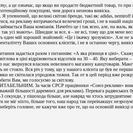
сту
, а це означає, що якщо ви продаєте бюджетний товар, то пр
потенційному покупцеві, чим дорога неонова вивіска.
. Я упевнений, що великі світові бренди, такі як: adidas, nemiroff
ися, на рекламу витрачаються величезні гроші, і не в нашій нац
займається Ваша компанія. Начебто це і так ясно, але, на жаль, я
так усі знають». Швидше за все, я – не всі, тому що для мене вес
ть один мій хороший знайомий: «Це і їжачку зрозуміло». Але не 
 менталітету Ваших основних клієнтів, і не в останню чергу, виві
питання задається разом з питанням: «А яка різниця в ціні». Скажу в
 світлова в ціні відрізняються відсотків на 30 – 40. Яку вибират
до нас звернувся власник невеликого магазину канцтоварів. Мак
ть не стояло. Вся річ у тому, що у нашого клієнта це був не перши
ломки не світилася упродовж тижня. Так от в цей період вже розк
обити Вам, ми голосуємо за світлову.
 ЧИТАБЕЛЬНИМ. За часів СРСР працівники «Союз реклами» викори
еважній більшості даремних для реклами). Перевага радянських бу
1-3 секунди, у пішохода більше, але навряд чи хтось затруднятим
и не міг ніхто, більше того, наш народ так переінакшує незрозум
иберіть головне, не кажучи вже про те, що на основній вивісці ок