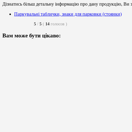
Дізнатись більш детальну інформацію про дану продукцію, Ви з
Паркувальні таблички, знаки для парковки (стоянки)
5
/
5
(
14
голосов
)
Вам може бути цікаво: