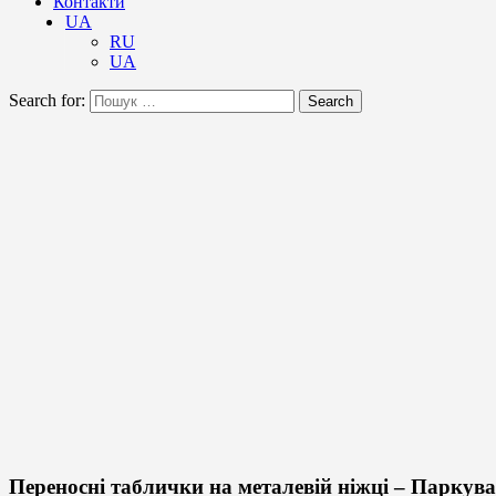
Контакти
UA
RU
UA
Search for:
Search
Переносні таблички на металевій ніжці – Паркув