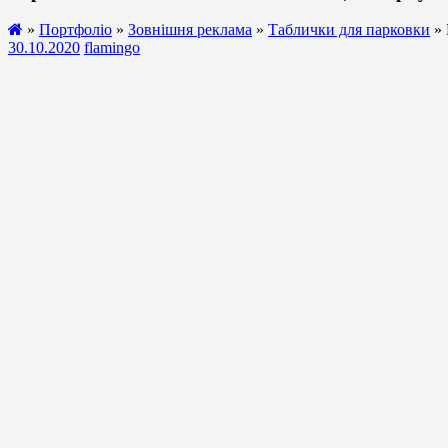
»
Портфоліо
»
Зовнішня реклама
»
Таблички для парковки
» 
30.10.2020
flamingo