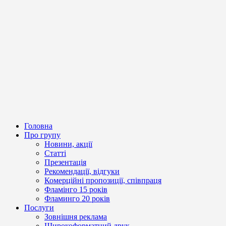
Головна
Про групу
Новини, акції
Статті
Презентація
Рекомендації, відгуки
Комерційні пропозиції, співпраця
Фламінго 15 років
Фламинго 20 років
Послуги
Зовнішня реклама
Широкоформатний друк