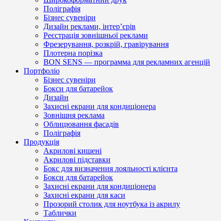
Поліграфія
Бізнес сувеніри
Дизайн реклами, інтер’єрів
Реєстрація зовнішньої реклами
Фрезерування, розкрій, гравірування
Плотерна порізка
BON SENS — программа для рекламних агенцій
Портфоліо
Бізнес сувеніри
Бокси для батарейок
Дизайн
Захисні екрани для кондиціонера
Зовнішня реклама
Облицювання фасадів
Поліграфія
Продукція
Акрилові кишені
Акрилові підставки
Бокс для визначення лояльності клієнта
Бокси для батарейок
Захисні екрани для кондиціонера
Захисні екрани для каси
Прозорий столик для ноутбука із акрилу
Таблички