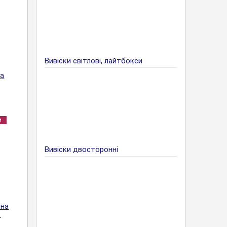
Вивіски світлові, лайтбокси
на
и
Вивіски двосторонні
ьна
в