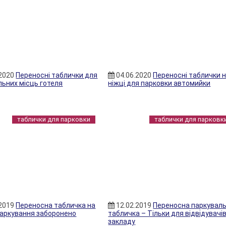
.2020
Переносні таблички для
04.06.2020
Переносні таблички 
льних місць готеля
ніжці для парковки автомийки
таблички для парковки
таблички для парковк
.2019
Переносна табличка на
12.02.2019
Переносна паркувал
 паркування заборонено
табличка – Тільки для відвідувачі
закладу