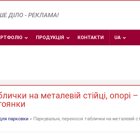
Е ДІЛО - РЕКЛАМА!
РТФОЛІО
ПРОДУКЦІЯ
КОНТАКТИ
UA
лички на металевій стійці, опорі –
тоянки
для парковки
» Паркувальні, переносні таблички на металевій сті