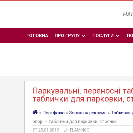
Skip
to
НАШ
content
ГОЛОВНА
ПРО ГРУПУ
ПОСЛУГИ
ПО
Паркувальні, переносні таб
таблички для парковки, с
»
Портфоліо
»
Зовнішня реклама
»
Таблички 
опорі – таблички для парковки, стоянки
25.01.2019
FLAMINGO