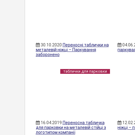
30.10.2020
Переносні таблички на
04.06
металевій ніжці – Паркування
паркува
заборонено
таблички для парковки
16.04.2019
Переносна табличка
12.02
для парковки на металевій стійці з
ніжці –
логотипом компанії