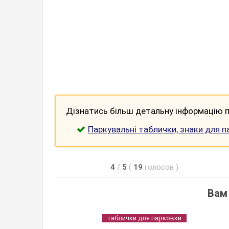
Дізнатись більш детальну інформацію п
Паркувальні таблички, знаки для п
4
/
5
(
19
голосов
)
Вам
таблички для парковки